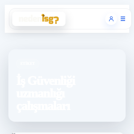
☰
ETIKET
İş Güvenliği
uzmanlığı
çalışmaları