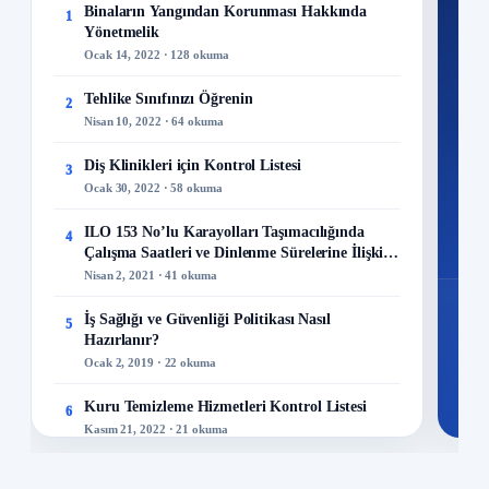
Ku
Binaların Yangından Korunması Hakkında
1
Yönetmelik
300+
Ocak 14, 2022 · 128 okuma
kuru
Tehlike Sınıfınızı Öğrenin
2
M
Nisan 10, 2022 · 64 okuma
Diş Klinikleri için Kontrol Listesi
3
Ocak 30, 2022 · 58 okuma
48
ILO 153 No’lu Karayolları Taşımacılığında
4
Mo
Çalışma Saatleri ve Dinlenme Sürelerine İlişkin
Sözleşme
Nisan 2, 2021 · 41 okuma
İş Sağlığı ve Güvenliği Politikası Nasıl
5
Hazırlanır?
Ocak 2, 2019 · 22 okuma
Kuru Temizleme Hizmetleri Kontrol Listesi
6
Kasım 21, 2022 · 21 okuma
ILO 69 Nolu Gemi Aşçılarının Mesleki Ehliyet
7