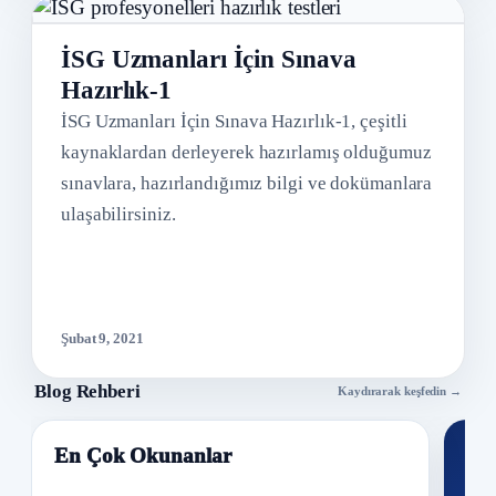
İSG Uzmanları İçin Sınava
Hazırlık-1
İSG Uzmanları İçin Sınava Hazırlık-1, çeşitli
kaynaklardan derleyerek hazırlamış olduğumuz
sınavlara, hazırlandığımız bilgi ve dokümanlara
ulaşabilirsiniz.
Şubat 9, 2021
Blog Rehberi
Kaydırarak keşfedin →
En Çok Okunanlar
Nİ