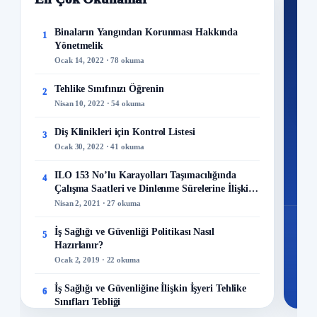
Nİ
Ku
Binaların Yangından Korunması Hakkında
1
Yönetmelik
300+
Ocak 14, 2022 · 78 okuma
kuru
Tehlike Sınıfınızı Öğrenin
2
M
Nisan 10, 2022 · 54 okuma
Diş Klinikleri için Kontrol Listesi
3
Ocak 30, 2022 · 41 okuma
48
ILO 153 No’lu Karayolları Taşımacılığında
4
Mo
Çalışma Saatleri ve Dinlenme Sürelerine İlişkin
Sözleşme
Nisan 2, 2021 · 27 okuma
İş Sağlığı ve Güvenliği Politikası Nasıl
5
Hazırlanır?
Ocak 2, 2019 · 22 okuma
İş Sağlığı ve Güvenliğine İlişkin İşyeri Tehlike
6
Sınıfları Tebliği
Aralık 8, 2022 · 20 okuma