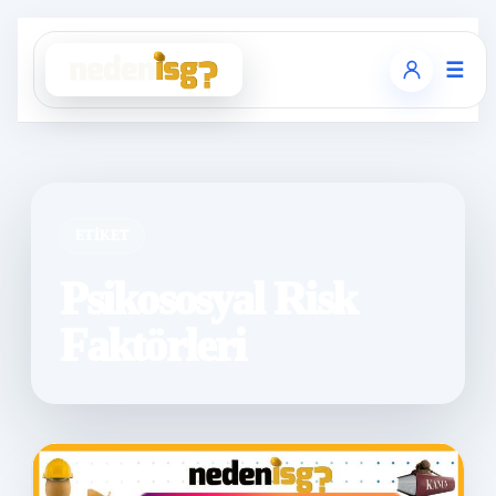
☰
ETIKET
Psikososyal Risk
Faktörleri