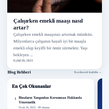
Çalışırken emekli maaşı nasıl
artar?
Çalışırken emekli maaşınızı artırmak mümkün.
Milyonlarca çalışanın hayali iyi bir maaşla
emekli olup keyifli bir ömür sürmektir. Yaşı
bekleyen ...
Eylül 26, 2021
Blog Rehberi
Kaydırarak keşfedin →
En Çok Okunanlar
Nİ
Ku
Binaların Yangından Korunması Hakkında
1
Yönetmelik
300+
Ocak 14, 2022 · 40 okuma