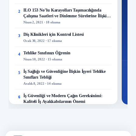
kuru
ILO 153 No’lu Karayolları Taşımacılığında
2
M
Çalışma Saatleri ve Dinlenme Sürelerine İlişkin
Sözleşme
Nisan 2, 2021 · 18 okuma
Diş Klinikleri için Kontrol Listesi
3
Ocak 30, 2022 · 17 okuma
48
Mo
Tehlike Sınıfınızı Öğrenin
4
Nisan 10, 2022 · 15 okuma
İş Sağlığı ve Güvenliğine İlişkin İşyeri Tehlike
5
Sınıfları Tebliği
Aralık 8, 2022 · 14 okuma
İş Güvenliği ve Modern Çağın Gereksinimi:
6
Kaliteli İş Ayakkabılarının Önemi
Aralık 23, 2023 · 13 okuma
İş Sağlığı ve Güvenliği Politikası Nasıl
7
Hazırlanır?
Ocak 2, 2019 · 13 okuma