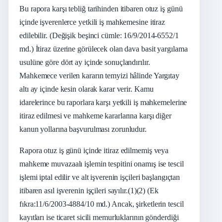
Bu rapora karşı tebliğ tarihinden itibaren otuz iş günü
içinde işverenlerce yetkili iş mahkemesine itiraz
edilebilir. (Değişik beşinci cümle: 16/9/2014-6552/1
md.) İtiraz üzerine görülecek olan dava basit yargılama
usulüne göre dört ay içinde sonuçlandırılır.
Mahkemece verilen kararın temyizi hâlinde Yargıtay
altı ay içinde kesin olarak karar verir. Kamu
idarelerince bu raporlara karşı yetkili iş mahkemelerine
itiraz edilmesi ve mahkeme kararlarına karşı diğer
kanun yollarına başvurulması zorunludur.
Rapora otuz iş günü içinde itiraz edilmemiş veya
mahkeme muvazaalı işlemin tespitini onamış ise tescil
işlemi iptal edilir ve alt işverenin işçileri başlangıçtan
itibaren asıl işverenin işçileri sayılır.(1)(2) (Ek
fıkra:11/6/2003-4884/10 md.) Ancak, şirketlerin tescil
kayıtları ise ticaret sicili memurluklarının gönderdiği