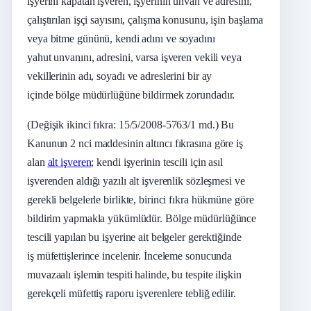
işyerini kapatan işveren, işyerinin unvan ve adresini,
çalıştırılan işçi sayısını, çalışma konusunu, işin başlama
veya bitme gününü, kendi adını ve soyadını
yahut unvanını, adresini, varsa işveren vekili veya
vekillerinin adı, soyadı ve adreslerini bir ay
içinde bölge müdürlüğüne bildirmek zorundadır.
(Değişik ikinci fıkra: 15/5/2008-5763/1 md.) Bu
Kanunun 2 nci maddesinin altıncı fıkrasına göre iş
alan
alt işveren
; kendi işyerinin tescili için asıl
işverenden aldığı yazılı alt işverenlik sözleşmesi ve
gerekli belgelerle birlikte, birinci fıkra hükmüne göre
bildirim yapmakla yükümlüdür. Bölge müdürlüğünce
tescili yapılan bu işyerine ait belgeler gerektiğinde
iş müfettişlerince incelenir. İnceleme sonucunda
muvazaalı işlemin tespiti halinde, bu tespite ilişkin
gerekçeli müfettiş raporu işverenlere tebliğ edilir.