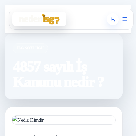
☰
İSG SÖZLÜĞÜ
4857 sayılı İş
Kanunu nedir ?