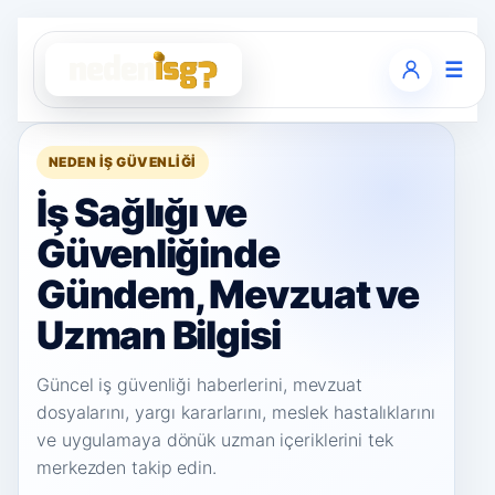
☰
NEDEN İŞ GÜVENLIĞI
İş Sağlığı ve
Güvenliğinde
Gündem, Mevzuat ve
Uzman Bilgisi
Güncel iş güvenliği haberlerini, mevzuat
dosyalarını, yargı kararlarını, meslek hastalıklarını
ve uygulamaya dönük uzman içeriklerini tek
merkezden takip edin.