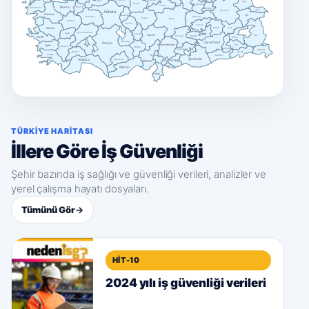
Çankırı
Amasya
Bolu
Kars
Çorum
Gümüşhane
Tokat
Bursa
Bilecik
Çanakkale
Bayburt
Iğdır
Erzurum
Ankara
Balıkesir
Ağrı
Kırıkkale
Erzincan
Eskişehir
Yozgat
Sivas
Kütahya
Kırşehir
Tunceli
Manisa
Bingöl
Muş
Afyonkarahisar
Uşak
Nevşehir
Kayseri
Van
İzmir
Malatya
Elazığ
Bitlis
Aksaray
Konya
Diyarbakır
Isparta
Kahramanmaraş
Aydın
Siirt
Denizli
Niğde
Batman
Adıyaman
Hakkâri
Burdur
Şırnak
Muğla
Osmaniye
Mardin
Şanlıurfa
Antalya
Karaman
Adana
Gaziantep
Mersin
Kilis
Hatay
TÜRKIYE HARITASI
İllere Göre İş Güvenliği
Şehir bazında iş sağlığı ve güvenliği verileri, analizler ve
yerel çalışma hayatı dosyaları.
Tümünü Gör
→
HIT-10
2024 yılı iş güvenliği verileri