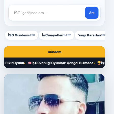
Ara
İçerik
ara
İSG Gündemi
İş Cinayetleri
Yargı Kararları
498
1.492
130
Gündem
yunu
İş Güvenliği Oyunları: Çengel Bulmaca
İş Güvenliği Kelim