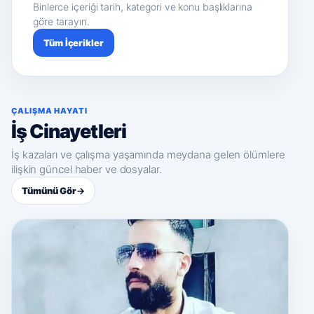
Binlerce içeriği tarih, kategori ve konu başlıklarına
göre tarayın.
Tüm İçerikler
ÇALIŞMA HAYATI
İş Cinayetleri
İş kazaları ve çalışma yaşamında meydana gelen ölümlere
ilişkin güncel haber ve dosyalar.
Tümünü Gör
→