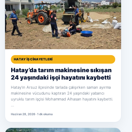
HATAY İŞ CINAYETLERI
Hatay’da tarım makinesine sıkışan
24 yaşındaki işçi hayatını kaybetti
Hatay'ın Arsuz ilçesinde tarlada çalışırken saman ayırma
makinesine vücudunu kaptıran 24 yaşındaki yabancı
uyruklu tarım işçisi Mohammad Alhasan hayatını kaybetti.
…
Haziran 28, 2026 · 1 dk okuma