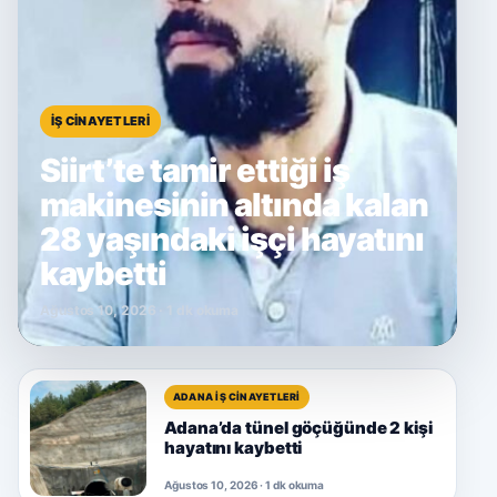
İŞ CINAYETLERI
Siirt’te tamir ettiği iş
makinesinin altında kalan
28 yaşındaki işçi hayatını
kaybetti
Ağustos 10, 2026 · 1 dk okuma
ADANA İŞ CINAYETLERI
Adana’da tünel göçüğünde 2 kişi
hayatını kaybetti
Ağustos 10, 2026 · 1 dk okuma