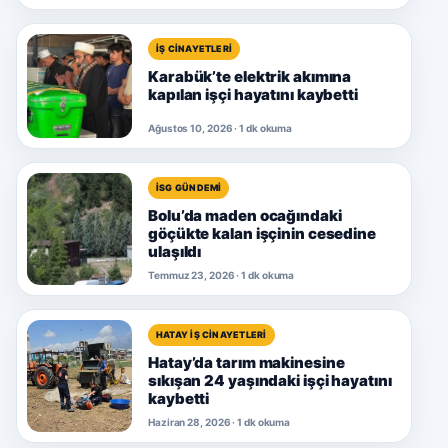
İŞ CINAYETLERI
Karabük’te elektrik akımına
kapılan işçi hayatını kaybetti
Ağustos 10, 2026 · 1 dk okuma
İSG GÜNDEMI
Bolu’da maden ocağındaki
göçükte kalan işçinin cesedine
ulaşıldı
Temmuz 23, 2026 · 1 dk okuma
HATAY İŞ CINAYETLERI
Hatay’da tarım makinesine
sıkışan 24 yaşındaki işçi hayatını
kaybetti
Haziran 28, 2026 · 1 dk okuma