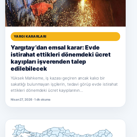
YARGI KARARLARI
Yargıtay’dan emsal karar: Evde
istirahat ettikleri dönemdeki ücret
kayıpları işverenden talep
edilebilecek
Yüksek Mahkeme, iş kazası geçiren ancak kalıcı bir
sakatlığı bulunmayan işçilerin, tedavi görüp evde istirahat
ettikleri dönemdeki ücret kayıplarının…
Nisan 27, 2026 · 1 dk okuma
Kırklareli
Edirne
Bartın
Sinop
Kastamonu
Istanbul
Zonguldak
Tekirdağ
Artvin
Ardahan
Karabük
Samsun
Kocaeli
Düzce
Rize
Trabzon
Yalova
Ordu
Giresun
Sakarya