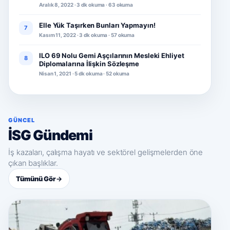
Aralık 8, 2022 · 3 dk okuma · 63 okuma
Elle Yük Taşırken Bunları Yapmayın!
7
Kasım 11, 2022 · 3 dk okuma · 57 okuma
ILO 69 Nolu Gemi Aşçılarının Mesleki Ehliyet
8
Diplomalarına İlişkin Sözleşme
Nisan 1, 2021 · 5 dk okuma · 52 okuma
GÜNCEL
İSG Gündemi
İş kazaları, çalışma hayatı ve sektörel gelişmelerden öne
çıkan başlıklar.
Tümünü Gör
→