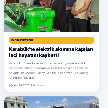
İŞ CINAYETLERI
Karabük’te elektrik akımına kapılan
işçi hayatını kaybetti
Karabük'ün merkeze bağlı Kahyalar köyünde elektrik
hattındaki arızayı gidermeye çalışırken akıma kapılarak
hayatını kaybeden Olcay Özaltın'ın cenazesi, Kayabaşı
Mahallesi Yaylacık…
Ağustos 10, 2026 · 1 dk okuma