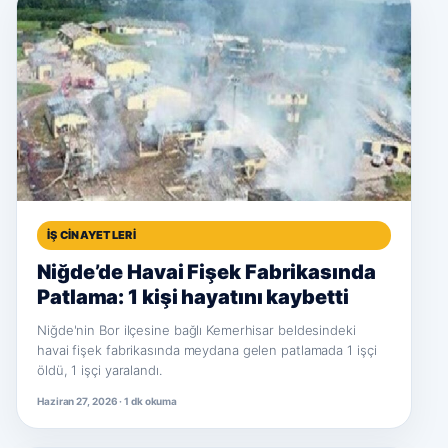
İŞ CINAYETLERI
Niğde’de Havai Fişek Fabrikasında
Patlama: 1 kişi hayatını kaybetti
Niğde'nin Bor ilçesine bağlı Kemerhisar beldesindeki
havai fişek fabrikasında meydana gelen patlamada 1 işçi
öldü, 1 işçi yaralandı.
Haziran 27, 2026 · 1 dk okuma