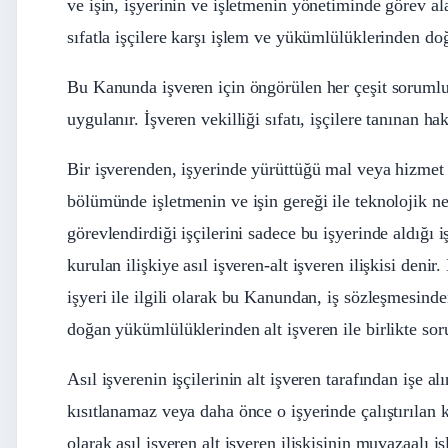
ve işin, işyerinin ve işletmenin yönetiminde görev al
sıfatla işçilere karşı işlem ve yükümlülüklerinden d
Bu Kanunda işveren için öngörülen her çeşit sorumlul
uygulanır. İşveren vekilliği sıfatı, işçilere tanınan 
Bir işverenden, işyerinde yürüttüğü mal veya hizmet ü
bölümünde işletmenin ve işin gereği ile teknolojik ned
görevlendirdiği işçilerini sadece bu işyerinde aldığı iş
kurulan ilişkiye asıl işveren-alt işveren ilişkisi denir.
işyeri ile ilgili olarak bu Kanundan, iş sözleşmesind
doğan yükümlülüklerinden alt işveren ile birlikte so
Asıl işverenin işçilerinin alt işveren tarafından işe al
kısıtlanamaz veya daha önce o işyerinde çalıştırılan k
olarak asıl işveren alt işveren ilişkisinin muvazaalı i