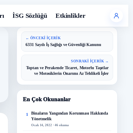
rı
İSG Sözlüğü
Etkinlikler
← ÖNCEKI İÇERIK
6331 Sayılı İş Sağlığı ve Güvenliği Kanunu
SONRAKI İÇERIK →
Toptan ve Perakende Ticaret, Motorlu Taşıtlar
ve Motosiklerin Onarımı Az Tehlikeli İşler
En Çok Okunanlar
Binaların Yangından Korunması Hakkında
1
Yönetmelik
Ocak 14, 2022 · 46 okuma