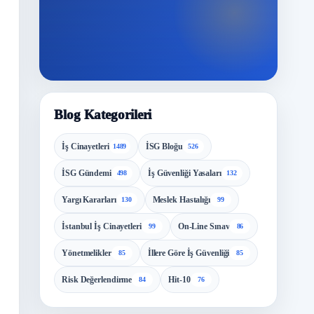
Blog Kategorileri
İş Cinayetleri
İSG Bloğu
1489
526
İSG Gündemi
İş Güvenliği Yasaları
498
132
Yargı Kararları
Meslek Hastalığı
130
99
İstanbul İş Cinayetleri
On-Line Sınav
99
86
Yönetmelikler
İllere Göre İş Güvenliği
85
85
Risk Değerlendirme
Hit-10
84
76