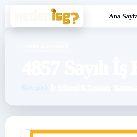
Ana Sayf
NEDEN İŞ GÜVENLIĞI
4857 Sayılı İ
Kategori:
İş Güvenliği Yasaları
,
Kanunl