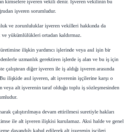
an kimselere işveren vekili denir. İşveren vekilinin bu
oğrudan işveren sorumludur.
uk ve zorunluluklar işveren vekilleri hakkında da
hak ve yükümlülükleri ortadan kaldırmaz.
retimine ilişkin yardımcı işlerinde veya asıl işin bir
enlerle uzmanlık gerektiren işlerde iş alan ve bu iş için
te çalıştıran diğer işveren ile iş aldığı işveren arasında
 Bu ilişkide asıl işveren, alt işverenin işçilerine karşı o
en veya alt işverenin taraf olduğu toplu iş sözleşmesinden
Nİ
rumludur.
ınarak çalıştırılmaya devam ettirilmesi suretiyle hakları
imse ile alt işveren ilişkisi kurulamaz. Aksi halde ve genel
şleme dayandığı kabul edilerek alt işverenin işçileri