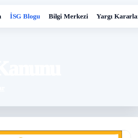
a
İSG Blogu
Bilgi Merkezi
Yargı Kararla
ş Kanunu
ar