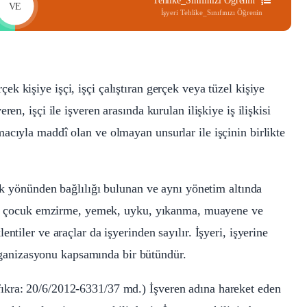
Tehlike_Sınıfınızı Öğrenin
VE
İşyeri Tehlike_Sınıfınızı Öğrenin
ek kişiye işçi, işçi çalıştıran gerçek veya tüzel kişiye
en, işçi ile işveren arasında kurulan ilişkiye iş ilişkisi
acıyla maddî olan ve olmayan unsurlar ile işçinin birlikte
lik yönünden bağlılığı bulunan ve aynı yönetim altında
nme, çocuk emzirme, yemek, uyku, yıkanma, muayene ve
ntiler ve araçlar da işyerinden sayılır. İşyeri, işyerine
 organizasyonu kapsamında bir bütündür.
ıkra: 20/6/2012-6331/37 md.) İşveren adına hareket eden