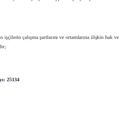
an işçilerin çalışma şartlarını ve ortamlarına ilişkin hak ve
ır;
yı: 25134