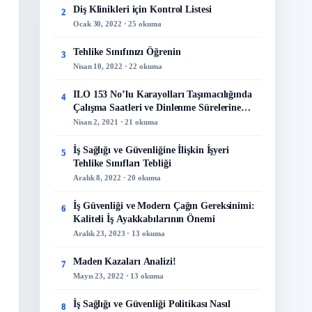
Diş Klinikleri için Kontrol Listesi
2
Ocak 30, 2022 · 25 okuma
Tehlike Sınıfınızı Öğrenin
3
Nisan 10, 2022 · 22 okuma
ILO 153 No’lu Karayolları Taşımacılığında
4
Çalışma Saatleri ve Dinlenme Sürelerine
İlişkin Sözleşme
Nisan 2, 2021 · 21 okuma
İş Sağlığı ve Güvenliğine İlişkin İşyeri
5
Tehlike Sınıfları Tebliği
Aralık 8, 2022 · 20 okuma
İş Güvenliği ve Modern Çağın Gereksinimi:
6
Kaliteli İş Ayakkabılarının Önemi
Aralık 23, 2023 · 13 okuma
Maden Kazaları Analizi!
7
Mayıs 23, 2022 · 13 okuma
İş Sağlığı ve Güvenliği Politikası Nasıl
8