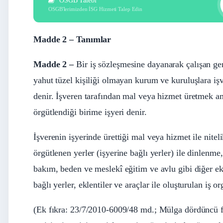
OSGB Talebi
OSGB'lerimizden İSG Hizmeti Talep Edin
Madde 2 – Tanımlar
Madde 2 –
Bir iş sözleşmesine dayanarak çalışan gerç
yahut tüzel kişiliği olmayan kurum ve kuruluşlara işver
denir. İşveren tarafından mal veya hizmet üretmek am
örgütlendiği birime işyeri denir.
İşverenin işyerinde ürettiği mal veya hizmet ile nite
örgütlenen yerler (işyerine bağlı yerler) ile dinle
bakım, beden ve meslekî eğitim ve avlu gibi diğer ekle
bağlı yerler, eklentiler ve araçlar ile oluşturulan iş
(Ek fıkra: 23/7/2010-6009/48 md.; Mülga dördüncü f