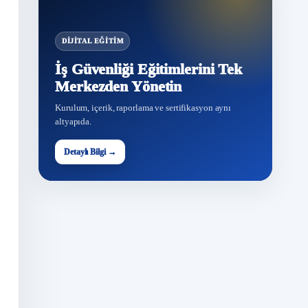
DIJITAL EĞITIM
İş Güvenliği Eğitimlerini Tek
Merkezden Yönetin
Kurulum, içerik, raporlama ve sertifikasyon aynı
altyapıda.
Detaylı Bilgi →
G