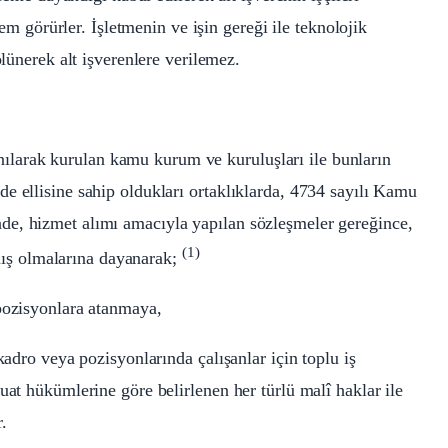
lem görürler. İşletmenin ve işin gereği ile teknolojik
ölünerek alt işverenlere verilemez.
larak kurulan kamu kurum ve kuruluşları ile bunların
e ellisine sahip oldukları ortaklıklarda, 4734 sayılı Kamu
de, hizmet alımı amacıyla yapılan sözleşmeler gereğince,
(1)
ışmış olmalarına dayanarak;
 pozisyonlara atanmaya,
kadro veya pozisyonlarında çalışanlar için toplu iş
uat hükümlerine göre belirlenen her türlü malî haklar ile
.