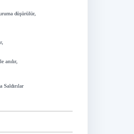
duruma düşürülür,
r,
e anılır,
 Saldırılar