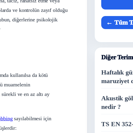
a, taciz, rahatsız etme veya
plarda ve kontrolün zayıf olduğu
bun, diğerlerine psikolojik
← Tüm T
r
Diğer Terim
Haftalık gü
mda kullanılsa da kötü
maruziyet d
tü muamelenin
sürekli ve en az altı ay
Akustik göl
nedir ?
bbing
sayılabilmesi için
TS EN 352-
şlerdir: