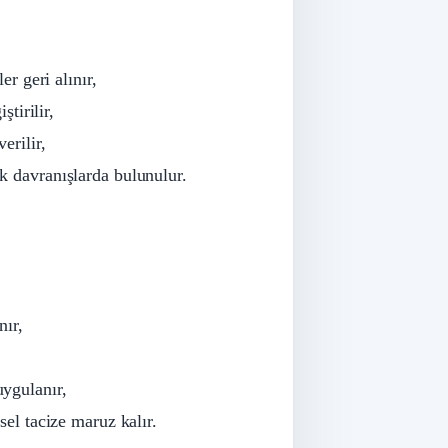
er geri alınır,
ştirilir,
erilir,
k davranışlarda bulunulur.
nır,
ygulanır,
sel tacize maruz kalır.