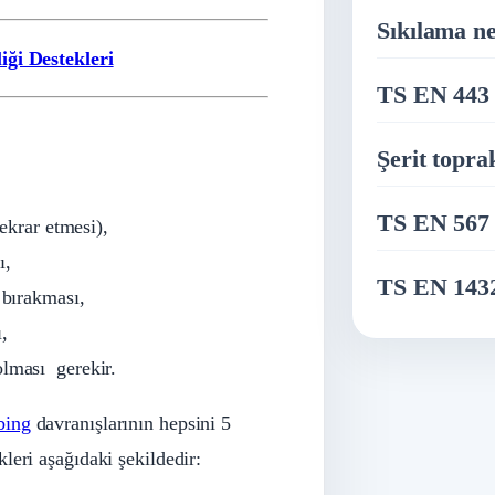
Sıkılama ne
iği Destekleri
TS EN 443 
Şerit topra
TS EN 567 
ekrar etmesi),
ı,
TS EN 1432
bırakması,
,
lması gerekir.
bing
davranışlarının hepsini 5
leri aşağıdaki şekildedir: