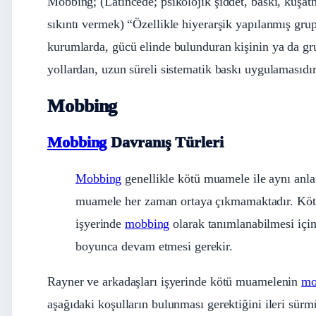
Mobbing; (Latincede; psikolojik şiddet, baskı, kuşatm
sıkıntı vermek) “Özellikle hiyerarşik yapılanmış gru
kurumlarda, gücü elinde bulunduran kişinin ya da gru
yollardan, uzun süreli sistematik baskı uygulamasıdı
Mobbing
Mobbing
Davranış Türleri
Mobbing
genellikle kötü muamele ile aynı anla
muamele her zaman ortaya çıkmamaktadır. Kö
işyerinde
mobbing
olarak tanımlanabilmesi için 
boyunca devam etmesi gerekir.
Rayner ve arkadaşları işyerinde kötü muamelenin
mo
aşağıdaki koşulların bulunması gerektiğini ileri sürmü