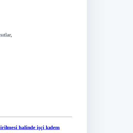
ıtlar,
irilmesi halinde işçi kıdem