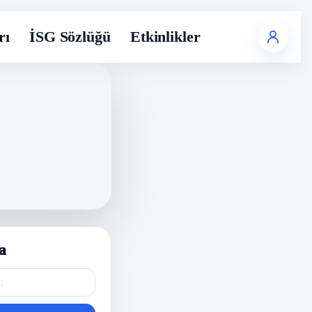
rı
İSG Sözlüğü
Etkinlikler
a