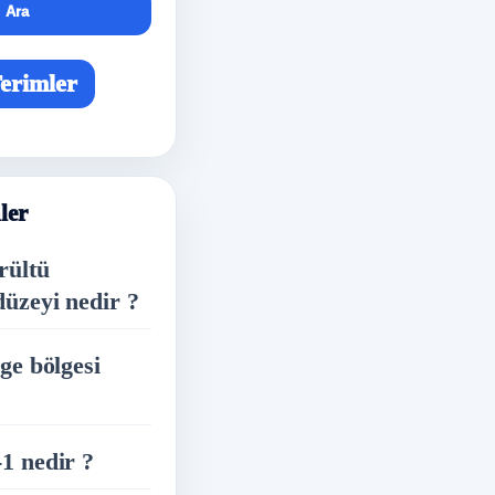
Ara
erimler
ler
rültü
üzeyi nedir ?
ge bölgesi
1 nedir ?