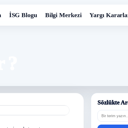
a
İSG Blogu
Bilgi Merkezi
Yargı Kararla
 ?
Sözlükte
Sözlükte Ar
ara