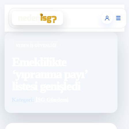
☰
NEDEN İŞ GÜVENLIĞI
Emeklilikte
‘yıpranma payı’
listesi genişledi
Kategori:
İSG Gündemi