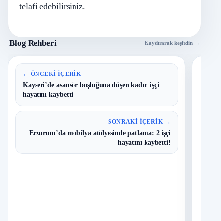
telafi edebilirsiniz.
Blog Rehberi
Kaydırarak keşfedin →
En 
← ÖNCEKI İÇERIK
Kayseri’de asansör boşluğuna düşen kadın işçi
hayatını kaybetti
B
1
Y
O
SONRAKI İÇERIK →
Erzurum’da mobilya atölyesinde patlama: 2 işçi
T
2
hayatını kaybetti!
N
D
3
O
I
4
Ç
S
N