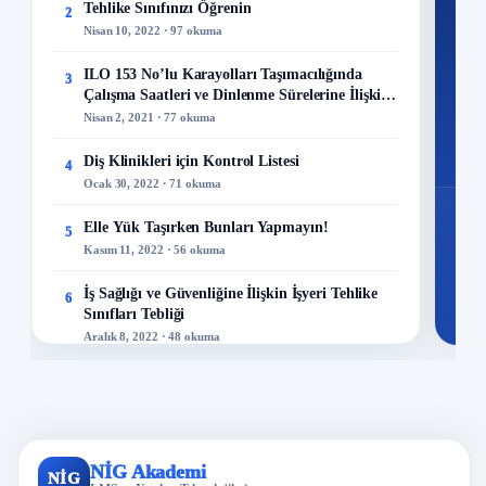
Tehlike Sınıfınızı Öğrenin
2
M
Nisan 10, 2022 · 97 okuma
ILO 153 No’lu Karayolları Taşımacılığında
3
Çalışma Saatleri ve Dinlenme Sürelerine İlişkin
Sözleşme
Nisan 2, 2021 · 77 okuma
48
Mo
Diş Klinikleri için Kontrol Listesi
4
Ocak 30, 2022 · 71 okuma
Elle Yük Taşırken Bunları Yapmayın!
5
Kasım 11, 2022 · 56 okuma
İş Sağlığı ve Güvenliğine İlişkin İşyeri Tehlike
6
Sınıfları Tebliği
Aralık 8, 2022 · 48 okuma
İş Sağlığı ve Güvenliği Politikası Nasıl
7
Hazırlanır?
Ocak 2, 2019 · 48 okuma
Kuru Temizleme Hizmetleri Kontrol Listesi
NİG Akademi
8
NİG