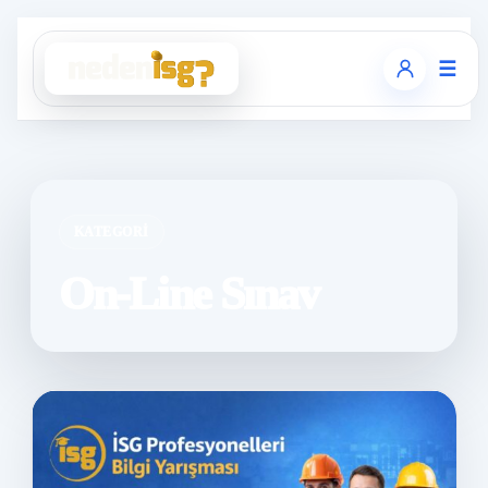
☰
KATEGORI
On-Line Sınav