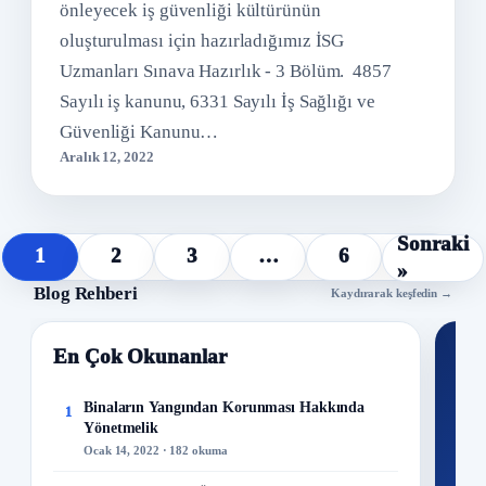
önleyecek iş güvenliği kültürünün
oluşturulması için hazırladığımız İSG
Uzmanları Sınava Hazırlık - 3 Bölüm. 4857
Sayılı iş kanunu, 6331 Sayılı İş Sağlığı ve
Güvenliği Kanunu…
Aralık 12, 2022
Sonraki
1
2
3
…
6
»
Blog Rehberi
Kaydırarak keşfedin →
En Çok Okunanlar
Nİ
Ku
Binaların Yangından Korunması Hakkında
1
Yönetmelik
300+
Ocak 14, 2022 · 182 okuma
kuru