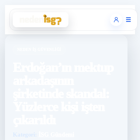
☰
NEDEN İŞ GÜVENLIĞI
Erdoğan’ın mektup
arkadaşının
şirketinde skandal:
Yüzlerce kişi işten
çıkarıldı
Kategori:
İSG Gündemi