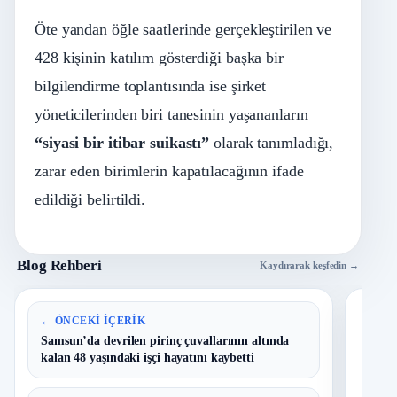
Öte yandan öğle saatlerinde gerçekleştirilen ve
428 kişinin katılım gösterdiği başka bir
bilgilendirme toplantısında ise şirket
yöneticilerinden biri tanesinin yaşananların
“siyasi bir itibar suikastı”
olarak tanımladığı,
zarar eden birimlerin kapatılacağının ifade
edildiği belirtildi.
Blog Rehberi
Kaydırarak keşfedin →
En 
← ÖNCEKI İÇERIK
Samsun’da devrilen pirinç çuvallarının altında
kalan 48 yaşındaki işçi hayatını kaybetti
B
1
Y
O