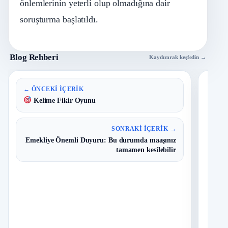
önlemlerinin yeterli olup olmadığına dair
soruşturma başlatıldı.
Blog Rehberi
Kaydırarak keşfedin →
En 
← ÖNCEKI İÇERIK
Kelime Fikir Oyunu
B
1
Y
SONRAKI İÇERIK →
O
Emekliye Önemli Duyuru: Bu durumda maaşınız
tamamen kesilebilir
D
2
O
T
3
N
I
4
Ç