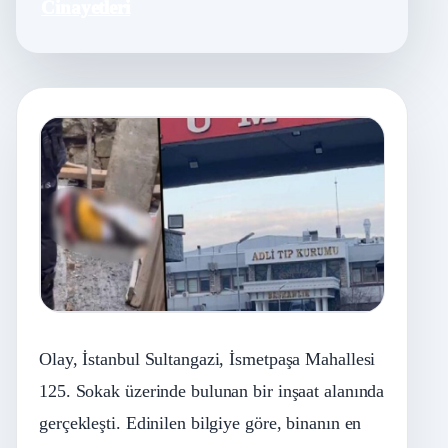
Cinayetleri
Olay, İstanbul Sultangazi, İsmetpaşa Mahallesi
125. Sokak üzerinde bulunan bir inşaat alanında
gerçekleşti. Edinilen bilgiye göre, binanın en