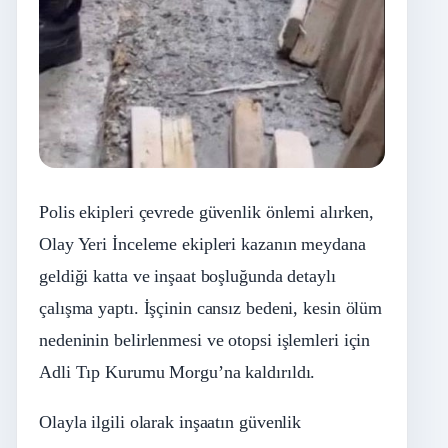
Polis ekipleri çevrede güvenlik önlemi alırken,
Olay Yeri İnceleme ekipleri kazanın meydana
geldiği katta ve inşaat boşluğunda detaylı
çalışma yaptı. İşçinin cansız bedeni, kesin ölüm
nedeninin belirlenmesi ve otopsi işlemleri için
Adli Tıp Kurumu Morgu’na kaldırıldı.
Olayla ilgili olarak inşaatın güvenlik