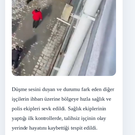
Düşme sesini duyan ve durumu fark eden diğer
işçilerin ihbarı üzerine bölgeye hızla sağlık ve
polis ekipleri sevk edildi. Sağlık ekiplerinin
yaptığı ilk kontrollerde, talihsiz işçinin olay
yerinde hayatını kaybettiği tespit edildi.