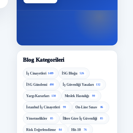
Modül
Blog Kategorileri
İş Cinayetleri
İSG Bloğu
1489
526
İSG Gündemi
İş Güvenliği Yasaları
498
132
Yargı Kararları
Meslek Hastalığı
130
99
İstanbul İş Cinayetleri
On-Line Sınav
99
86
Yönetmelikler
İllere Göre İş Güvenliği
85
85
Risk Değerlendirme
Hit-10
84
76