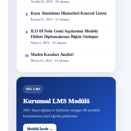
Aralık 23, 2023 · 16 okuma
Kuru Temizleme Hizmetleri Kontrol Listesi
8
Kasım 21, 2022 · 15 okuma
ILO 69 Nolu Gemi Aşçılarının Mesleki
9
Ehliyet Diplomalarına İlişkin Sözleşme
Nisan 1, 2021 · 15 okuma
Maden Kazaları Analizi!
10
Mayıs 23, 2022 · 14 okuma
NİG LMS
Kurumsal LMS Modülü
300+ hazır eğitim ve birbirine entegre 48 modülle
kurumunuza özel eğitim platformu.
48
Modülü İncele →