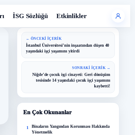
rı
İSG Sözlüğü
Etkinlikler
← ÖNCEKI İÇERIK
İstanbul Üniversitesi’nin inşaatından düşen 40
yaşındaki işçi yaşamını yitirdi
SONRAKI İÇERIK →
Niğde’de çocuk işçi cinayeti: Geri dönüşüm
tesisinde 14 yaşındaki çocuk işçi yaşamını
kaybetti!
En Çok Okunanlar
Binaların Yangından Korunması Hakkında
1
Yönetmelik