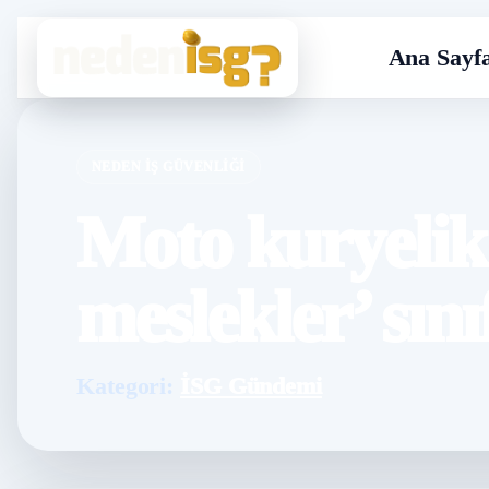
Ana Sayf
NEDEN İŞ GÜVENLIĞI
Moto kuryelik 
meslekler’ sını
Kategori:
İSG Gündemi