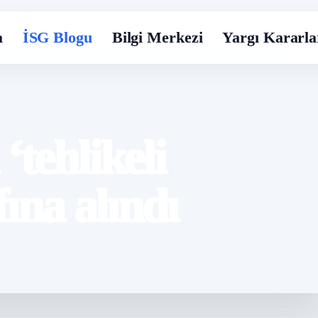
a
İSG Blogu
Bilgi Merkezi
Yargı Kararla
‘tehlikeli
fına alındı