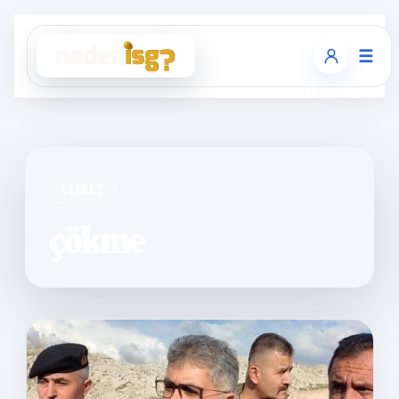
☰
ETIKET
çökme