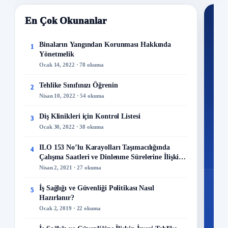
En Çok Okunanlar
Nİ
Ku
Binaların Yangından Korunması Hakkında
1
Yönetmelik
300+
Ocak 14, 2022 · 78 okuma
kuru
Tehlike Sınıfınızı Öğrenin
2
M
Nisan 10, 2022 · 54 okuma
Diş Klinikleri için Kontrol Listesi
3
Ocak 30, 2022 · 38 okuma
48
ILO 153 No’lu Karayolları Taşımacılığında
4
Mo
Çalışma Saatleri ve Dinlenme Sürelerine İlişkin
Sözleşme
Nisan 2, 2021 · 27 okuma
İş Sağlığı ve Güvenliği Politikası Nasıl
5
Hazırlanır?
Ocak 2, 2019 · 22 okuma