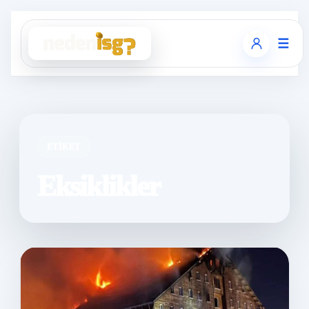
☰
ETIKET
Eksiklikler