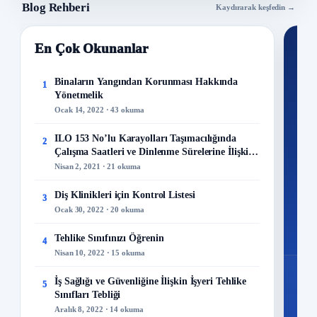
Blog Rehberi
Kaydırarak keşfedin →
En Çok Okunanlar
Nİ
Ku
Binaların Yangından Korunması Hakkında
1
Yönetmelik
300+
Ocak 14, 2022 · 43 okuma
kuru
ILO 153 No’lu Karayolları Taşımacılığında
2
M
Çalışma Saatleri ve Dinlenme Sürelerine İlişkin
Sözleşme
Nisan 2, 2021 · 21 okuma
Diş Klinikleri için Kontrol Listesi
3
Ocak 30, 2022 · 20 okuma
48
Mo
Tehlike Sınıfınızı Öğrenin
4
Nisan 10, 2022 · 15 okuma
İş Sağlığı ve Güvenliğine İlişkin İşyeri Tehlike
5
Sınıfları Tebliği
Aralık 8, 2022 · 14 okuma