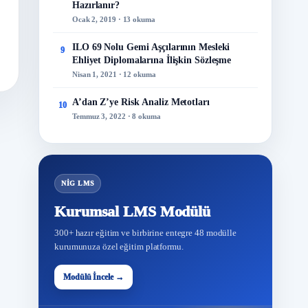
Hazırlanır?
Ocak 2, 2019 · 13 okuma
ILO 69 Nolu Gemi Aşçılarının Mesleki
9
Ehliyet Diplomalarına İlişkin Sözleşme
Nisan 1, 2021 · 12 okuma
A’dan Z’ye Risk Analiz Metotları
10
Temmuz 3, 2022 · 8 okuma
NİG LMS
Kurumsal LMS Modülü
300+ hazır eğitim ve birbirine entegre 48 modülle
kurumunuza özel eğitim platformu.
48
Modülü İncele →
Modül