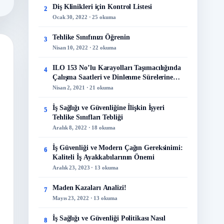
Diş Klinikleri için Kontrol Listesi
2
Ocak 30, 2022 · 25 okuma
Tehlike Sınıfınızı Öğrenin
3
Nisan 10, 2022 · 22 okuma
ILO 153 No’lu Karayolları Taşımacılığında
4
Çalışma Saatleri ve Dinlenme Sürelerine
İlişkin Sözleşme
Nisan 2, 2021 · 21 okuma
İş Sağlığı ve Güvenliğine İlişkin İşyeri
5
Tehlike Sınıfları Tebliği
Aralık 8, 2022 · 18 okuma
İş Güvenliği ve Modern Çağın Gereksinimi:
6
Kaliteli İş Ayakkabılarının Önemi
Aralık 23, 2023 · 13 okuma
Maden Kazaları Analizi!
7
Mayıs 23, 2022 · 13 okuma
İş Sağlığı ve Güvenliği Politikası Nasıl
8