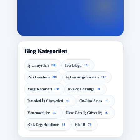
Blog Kategorileri
İş Cinayetleri
İSG Bloğu
1489
526
İSG Gündemi
İş Güvenliği Yasaları
498
132
Yargı Kararları
Meslek Hastalığı
130
99
İstanbul İş Cinayetleri
On-Line Sınav
99
86
Yönetmelikler
İllere Göre İş Güvenliği
85
85
Risk Değerlendirme
Hit-10
84
76