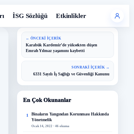
rı
İSG Sözlüğü
Etkinlikler
← ÖNCEKI İÇERIK
Karabük Kardemir’de yüksekten düşen
Emrah Yılmaz yaşamını kaybetti
SONRAKI İÇERIK →
6331 Sayılı İş Sağlığı ve Güvenliği Kanunu
En Çok Okunanlar
Binaların Yangından Korunması Hakkında
1
Yönetmelik
Ocak 14, 2022 · 46 okuma