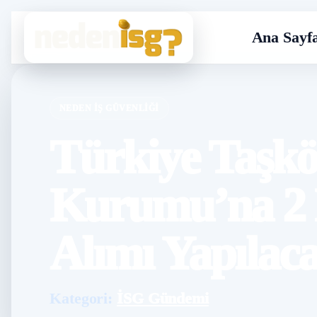
Ana Sayf
NEDEN İŞ GÜVENLIĞI
Türkiye Taşk
Kurumu’na 2 B
Alımı Yapılac
Kategori:
İSG Gündemi