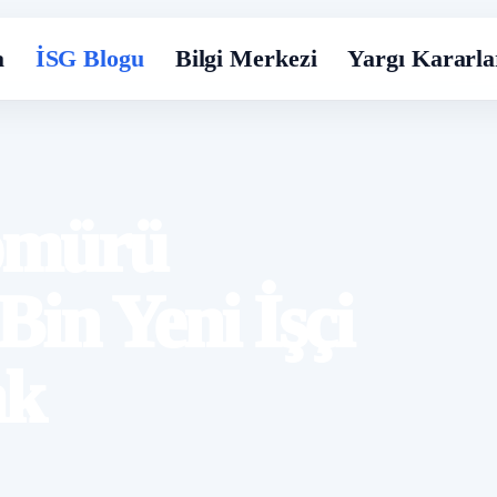
a
İSG Blogu
Bilgi Merkezi
Yargı Kararla
ömürü
in Yeni İşçi
ak