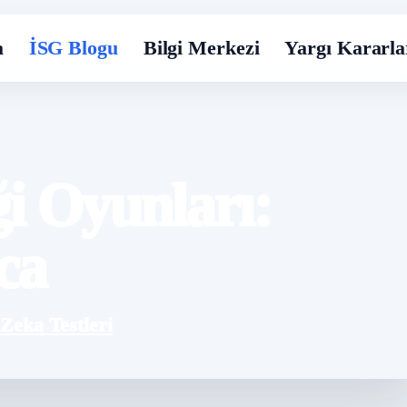
a
İSG Blogu
Bilgi Merkezi
Yargı Kararla
i Oyunları:
ca
,
Zeka Testleri