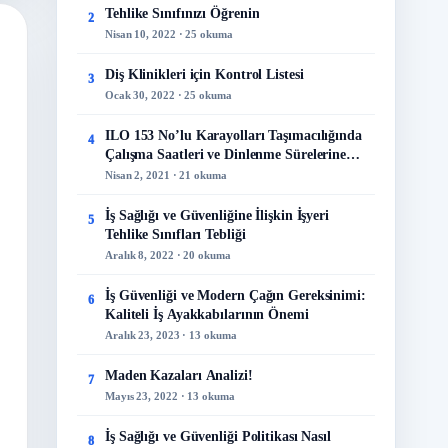
Tehlike Sınıfınızı Öğrenin
2
Nisan 10, 2022 · 25 okuma
Diş Klinikleri için Kontrol Listesi
3
Ocak 30, 2022 · 25 okuma
ILO 153 No’lu Karayolları Taşımacılığında
4
Çalışma Saatleri ve Dinlenme Sürelerine
İlişkin Sözleşme
Nisan 2, 2021 · 21 okuma
İş Sağlığı ve Güvenliğine İlişkin İşyeri
5
Tehlike Sınıfları Tebliği
Aralık 8, 2022 · 20 okuma
İş Güvenliği ve Modern Çağın Gereksinimi:
6
Kaliteli İş Ayakkabılarının Önemi
Aralık 23, 2023 · 13 okuma
Maden Kazaları Analizi!
7
Mayıs 23, 2022 · 13 okuma
İş Sağlığı ve Güvenliği Politikası Nasıl
8