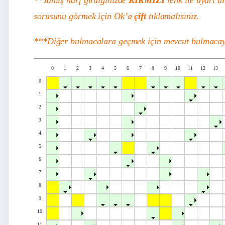
sorusunu görmek için Ok’a
çift
tıklamalısınız.
***Diğer bulmacalara geçmek için mevcut bulmacayı
0
1
2
3
4
5
6
7
8
9
10
11
12
13
0
1
2
3
4
5
6
7
8
9
10
11