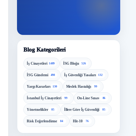
Blog Kategorileri
İş Cinayetleri
İSG Bloğu
1489
526
İSG Gündemi
İş Güvenliği Yasaları
498
132
Yargı Kararları
Meslek Hastalığı
130
99
İstanbul İş Cinayetleri
On-Line Sınav
99
86
Yönetmelikler
İllere Göre İş Güvenliği
85
85
Risk Değerlendirme
Hit-10
84
76