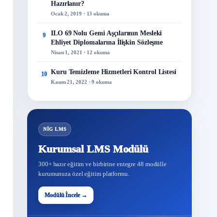
Hazırlanır?
Ocak 2, 2019 · 13 okuma
ILO 69 Nolu Gemi Aşçılarının Mesleki
9
Ehliyet Diplomalarına İlişkin Sözleşme
Nisan 1, 2021 · 12 okuma
Kuru Temizleme Hizmetleri Kontrol Listesi
10
Kasım 21, 2022 · 9 okuma
NİG LMS
Kurumsal LMS Modülü
300+ hazır eğitim ve birbirine entegre 48 modülle
kurumunuza özel eğitim platformu.
48
Modülü İncele →
Modül