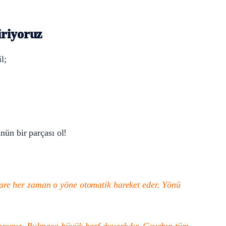
iriyoruz
l;
ünün bir parçası ol!
Nİ
 fare her zaman o yöne otomatik hareket eder. Yönü
lırsınız. Bulmaca büyük harf duyarlıdır. Cevabın tüm