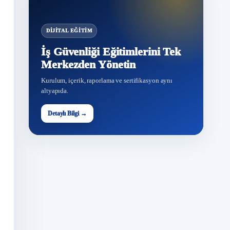
DIJITAL EĞITIM
İş Güvenliği Eğitimlerini Tek
Merkezden Yönetin
Kurulum, içerik, raporlama ve sertifikasyon aynı
altyapıda.
Detaylı Bilgi →
G