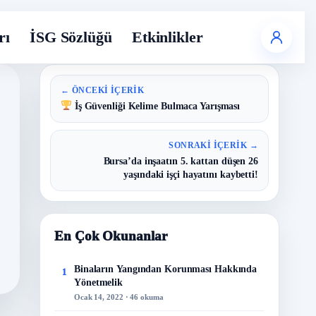
rı
İSG Sözlüğü
Etkinlikler
← ÖNCEKI İÇERIK
İş Güvenliği Kelime Bulmaca Yarışması
SONRAKI İÇERIK →
Bursa’da inşaatın 5. kattan düşen 26
yaşındaki işçi hayatını kaybetti!
En Çok Okunanlar
Binaların Yangından Korunması Hakkında
1
Yönetmelik
Ocak 14, 2022 · 46 okuma