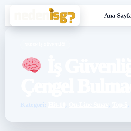
Ana Sayf
NEDEN İŞ GÜVENLIĞI
İş Güvenliğ
Çengel Bulma
Kategori:
Hit-10
,
On-Line Sınav
,
Top-5