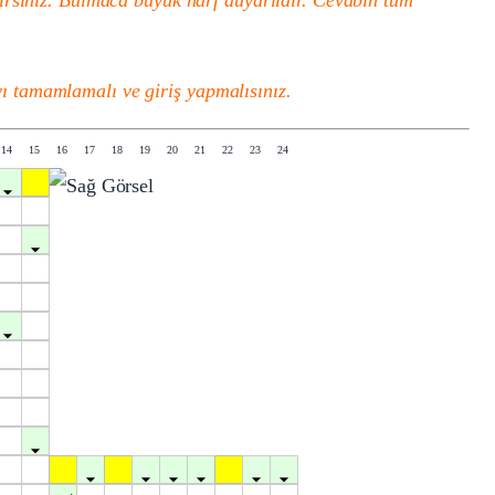
 tamamlamalı ve giriş yapmalısınız.
14
15
16
17
18
19
20
21
22
23
24