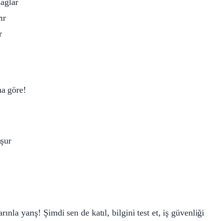
sağlar
ır
r
na göre!
uşur
rınla yarış! Şimdi sen de katıl, bilgini test et, iş güvenliği