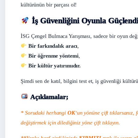
kültürünün bir parçası ol!
İş Güvenliğini Oyunla Güçlend
İSG Çengel Bulmaca Yarışması, sadece bir oyun deği
Bir farkındalık aracı
,
Bir öğrenme yöntemi
,
Bir kültür yatırımıdır.
Şimdi sen de katıl, bilgini test et, iş güvenliği kültür
Açıklamalar;
* Sorudaki herhangi
OK
‘un yönüne çift tıklarsanız,
değiştirmek için dilediğiniz yöne çift tıklayın.
**Yanlış harf girdiğinizde
KIRMIZI
renk ile uyarı a