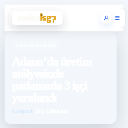
☰
NEDEN İŞ GÜVENLIĞI
Adana’da üretim
atölyesinde
patlamada 3 işçi
yaralandı
Kategori:
İSG Gündemi