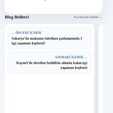
Blog Rehberi
Kaydırarak keşfedin →
En 
← ÖNCEKI İÇERIK
Sakarya’da makarna fabrikası patlamasında 1
işçi yaşamını kaybetti!
B
1
Y
O
SONRAKI İÇERIK →
Kayseri’de devrilen forkliftin altında kalan işçi
T
2
yaşamını kaybetti
N
D
3
O
I
4
Ç
S
N