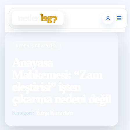
☰
NEDEN İŞ GÜVENLIĞI
Anayasa
Mahkemesi: “Zam
eleştirisi” işten
çıkarma nedeni değil
Kategori:
Yargı Kararları