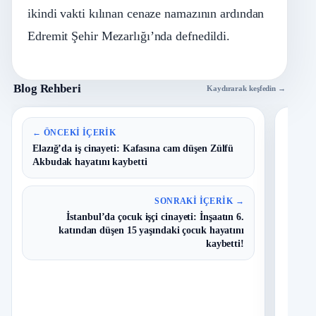
ikindi vakti kılınan cenaze namazının ardından
Edremit Şehir Mezarlığı’nda defnedildi.
Blog Rehberi
Kaydırarak keşfedin →
En 
← ÖNCEKI İÇERIK
Elazığ’da iş cinayeti: Kafasına cam düşen Zülfü
Akbudak hayatını kaybetti
B
1
Y
O
SONRAKI İÇERIK →
İstanbul’da çocuk işçi cinayeti: İnşaatın 6.
T
2
katından düşen 15 yaşındaki çocuk hayatını
N
kaybetti!
D
3
O
I
4