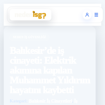
☰
NEDEN İŞ GÜVENLIĞI
Balıkesir’de iş
cinayeti: Elektrik
akımına kapılan
Muhammet Yıldırım
hayatını kaybetti
Kategori:
Balıkesir İş Cinayetleri
,
İş