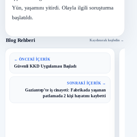
Yün, yaşamını yitirdi. Olayla ilgili soruşturma
başlatıldı.
Blog Rehberi
Kaydırarak keşfedin →
En 
← ÖNCEKI İÇERIK
Güvenli KKD Uygulaması Başladı
B
1
Y
SONRAKI İÇERIK →
O
Gaziantep’te iş cinayeti: Fabrikada yaşanan
patlamada 2 kişi hayatını kaybetti
T
2
N
D
3
O
I
4