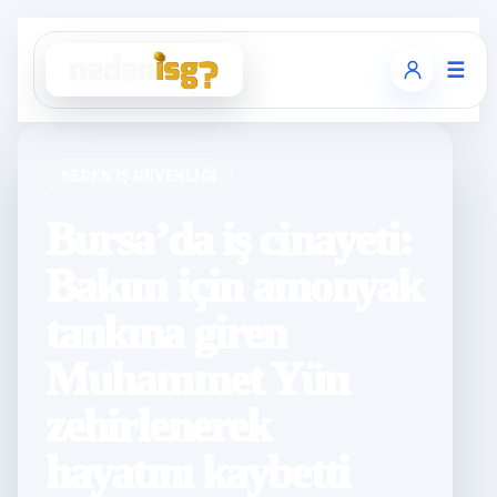
☰
NEDEN İŞ GÜVENLIĞI
Bursa’da iş cinayeti:
Bakım için amonyak
tankına giren
Muhammet Yün
zehirlenerek
hayatını kaybetti