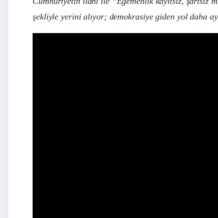
Cumhuriyetin ilânı ile “Egemenlik kayıtsız, şartsız mi
şekliyle yerini alıyor; demokrasiye giden yol daha ayd
Cumhuriyt Kanatlarımız!