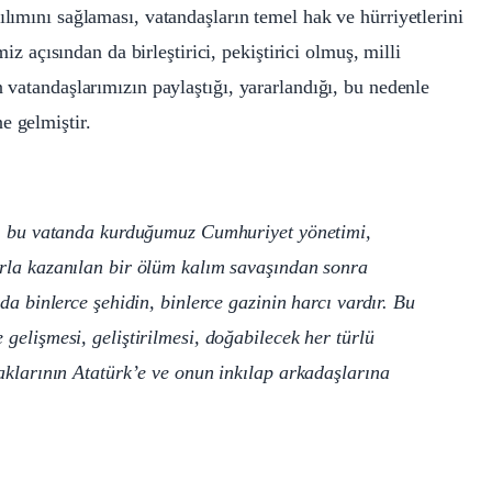
ılımını sağlaması, vatandaşların temel hak ve hürriyetlerini
imiz açısından da birleştirici, pekiştirici olmuş, milli
n vatandaşlarımızın paylaştığı, yararlandığı, bu nedenle
e gelmiştir.
i, bu vatanda kurduğu­muz Cumhuriyet yönetimi,
arla kazanılan bir ölüm kalım savaşından sonra
da binlerce şehidin, binlerce gazinin harcı vardır. Bu
elişmesi, geliştirilme­si, doğabilecek her türlü
şaklarının Atatürk’e ve onun inkılap arkadaşlarına
Nİ