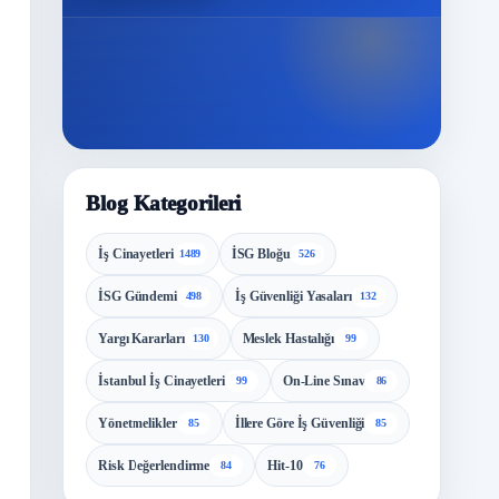
Blog Kategorileri
İş Cinayetleri
İSG Bloğu
1489
526
İSG Gündemi
İş Güvenliği Yasaları
498
132
Yargı Kararları
Meslek Hastalığı
130
99
İstanbul İş Cinayetleri
On-Line Sınav
99
86
Yönetmelikler
İllere Göre İş Güvenliği
85
85
Risk Değerlendirme
Hit-10
84
76