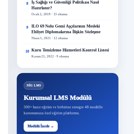
İş Sağlığı ve Güvenliği Politikası Nasıl
8
Hazırlanır?
Ocak 2, 2019 · 13 okuma
ILO 69 Nolu Gemi Aşçılarının Mesleki
9
Ehliyet Diplomalarına İlişkin Sözleşme
Nisan 1, 2021 · 12 okuma
Kuru Temizleme Hizmetleri Kontrol Listesi
10
Kasım 21, 2022 · 9 okuma
NİG LMS
Kurumsal LMS Modülü
300+ hazır eğitim ve birbirine entegre 48 modülle
kurumunuza özel eğitim platformu.
48
Modülü İncele →
Modül