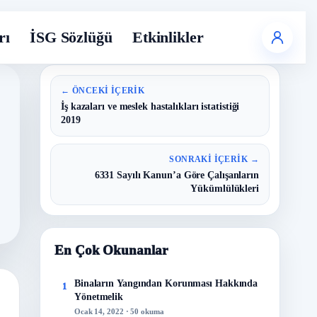
rı
İSG Sözlüğü
Etkinlikler
← ÖNCEKI İÇERIK
İş kazaları ve meslek hastalıkları istatistiği
2019
SONRAKI İÇERIK →
6331 Sayılı Kanun’a Göre Çalışanların
Yükümlülükleri
En Çok Okunanlar
Binaların Yangından Korunması Hakkında
1
Yönetmelik
Ocak 14, 2022 · 50 okuma