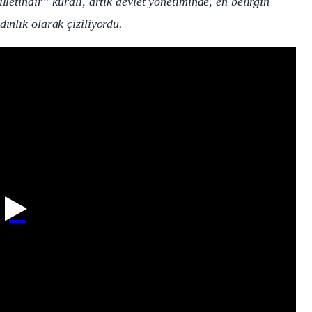
lletindir” kuralı, artık devlet yönetiminde, en belirgin
ınlık olarak çiziliyordu.