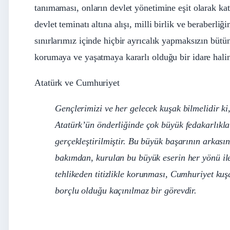
tanımaması, onların devlet yönetimine eşit olarak kat
dev­let teminatı altına alışı, milli birlik ve beraberliğ
sınırlarımız içinde hiçbir ayrıcalık yapmaksı­zın bütü
korumaya ve yaşatmaya kararlı olduğu bir idare halin
Atatürk ve Cumhuriyet
Gençlerimizi ve her gelecek kuşak bilmelidir k
Atatürk’ün önderliğinde çok büyük fedakarlık­l
gerçekleştirilmiştir. Bu büyük başarının arkasın
bakımdan, kurulan bu büyük eserin her yönü ile g
tehlikeden titizlikle korunması, Cumhuriyet ku­
borçlu olduğu kaçınıl­maz bir görevdir.