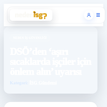
☰
NEDEN İŞ GÜVENLIĞI
DSÖ’den ‘aşırı
sıcaklarda işçiler için
önlem alın’ uyarısı
Kategori:
İSG Gündemi