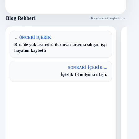
Blog Rehberi
Kaydırarak keşfedin →
En 
← ÖNCEKI İÇERIK
Rize’de yük asansörü ile duvar arasına sıkışan işçi
hayatını kaybetti
B
1
Y
O
SONRAKI İÇERIK →
İşsizlik 13 milyona ulaştı.
T
2
N
D
3
O
I
4
Ç
S
N
K