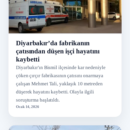
Diyarbakır’da fabrikanın
çatısından düşen işçi hayatını
kaybetti
Diyarbakır'ın Bismil ilçesinde kar nedeniyle
çöken çırçır fabrikasının çatısını onarmaya
çalışan Mehmet Tali, yaklaşık 10 metreden
düşerek hayatını kaybetti. Olayla ilgili
soruşturma başlatıldı.
Ocak 14, 2026