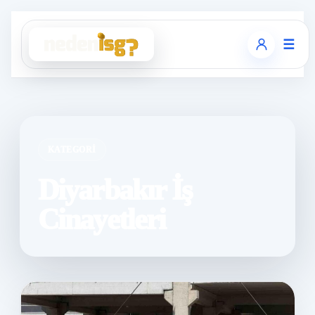
☰
KATEGORI
Diyarbakır İş
Cinayetleri