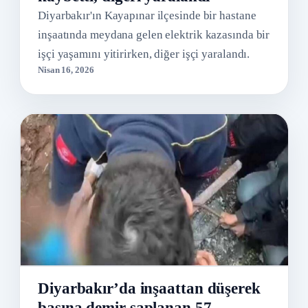
Diyarbakır'ın Kayapınar ilçesinde bir hastane
inşaatında meydana gelen elektrik kazasında bir
işçi yaşamını yitirirken, diğer işçi yaralandı.
Nisan 16, 2026
Diyarbakır’da inşaattan düşerek
başına demir saplanan 57