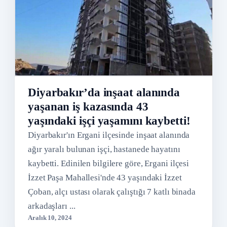
Diyarbakır’da inşaat alanında
yaşanan iş kazasında 43
yaşındaki işçi yaşamını kaybetti!
Diyarbakır'ın Ergani ilçesinde inşaat alanında
ağır yaralı bulunan işçi, hastanede hayatını
kaybetti. Edinilen bilgilere göre, Ergani ilçesi
İzzet Paşa Mahallesi'nde 43 yaşındaki İzzet
Çoban, alçı ustası olarak çalıştığı 7 katlı binada
arkadaşları ...
Aralık 10, 2024