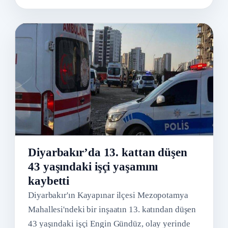
Diyarbakır’da 13. kattan düşen
43 yaşındaki işçi yaşamını
kaybetti
Diyarbakır'ın Kayapınar ilçesi Mezopotamya
Mahallesi'ndeki bir inşaatın 13. katından düşen
43 yaşındaki işçi Engin Gündüz, olay yerinde