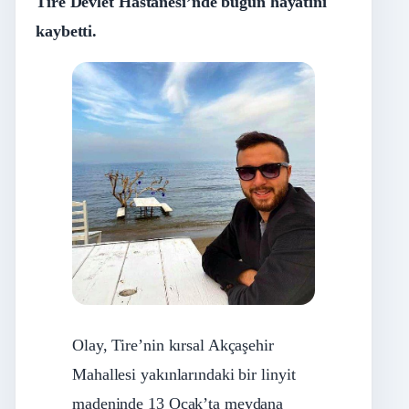
Tire Devlet Hastanesi’nde bugün hayatını
kaybetti.
Olay, Tire’nin kırsal Akçaşehir
Mahallesi yakınlarındaki bir linyit
madeninde 13 Ocak’ta meydana