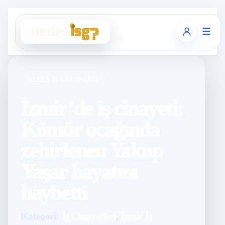
☰
NEDEN İŞ GÜVENLIĞI
İzmir’de iş cinayeti:
Kömür ocağında
zehirlenen Yakup
Yaşar hayatını
haybetti
Kategori:
İş Cinayetleri
,
İzmir İş