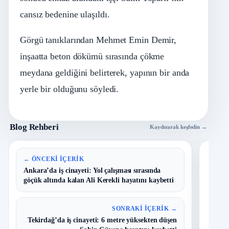
cansız bedenine ulaşıldı.
Görgü tanıklarından Mehmet Emin Demir,
inşaatta beton dökümü sırasında çökme
meydana geldiğini belirterek, yapının bir anda
yerle bir olduğunu söyledi.
Blog Rehberi
Kaydırarak keşfedin →
En 
← ÖNCEKI İÇERIK
Ankara’da iş cinayeti: Yol çalışması sırasında
göçük altında kalan Ali Kerekli hayatını kaybetti
B
1
Y
O
SONRAKI İÇERIK →
Tekirdağ’da iş cinayeti: 6 metre yüksekten düşen
T
2