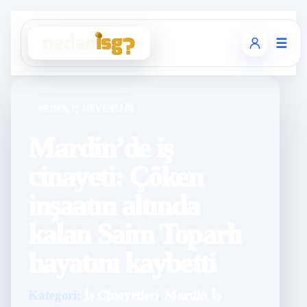
☰
NEDEN İŞ GÜVENLIĞI
Mardin’de iş
cinayeti: Çöken
inşaatın altında
kalan Saim Toparlı
hayatını kaybetti
Kategori:
İş Cinayetleri
,
Mardin İş