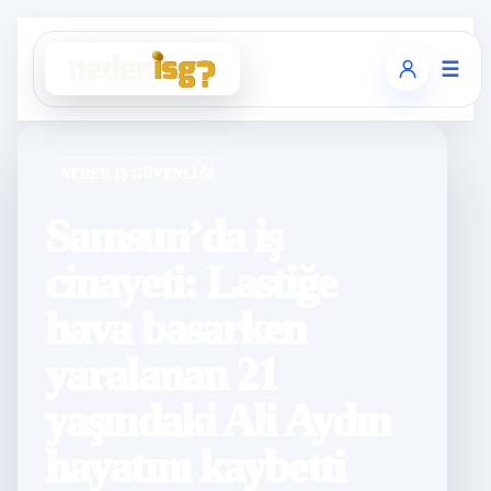
☰
NEDEN İŞ GÜVENLIĞI
Samsun’da iş
cinayeti: Lastiğe
hava basarken
yaralanan 21
yaşındaki Ali Aydın
hayatını kaybetti