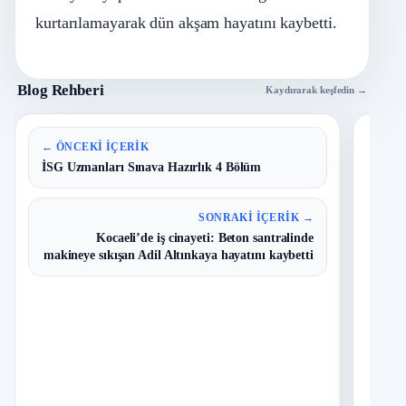
kurtarılamayarak dün akşam hayatını kaybetti.
Blog Rehberi
Kaydırarak keşfedin →
En 
← ÖNCEKI İÇERIK
İSG Uzmanları Sınava Hazırlık 4 Bölüm
B
1
Y
SONRAKI İÇERIK →
O
Kocaeli’de iş cinayeti: Beton santralinde
makineye sıkışan Adil Altınkaya hayatını kaybetti
D
2
O
T
3
N
I
4
Ç
S
N