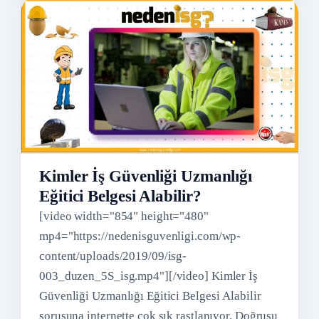
Kimler İş Güvenliği Uzmanlığı
Eğitici Belgesi Alabilir?
[video width="854" height="480"
mp4="https://nedenisguvenligi.com/wp-
content/uploads/2019/09/isg-
003_duzen_5S_isg.mp4"][/video] Kimler İş
Güvenliği Uzmanlığı Eğitici Belgesi Alabilir
sorusuna internette çok sık rastlanıyor. Doğrusu