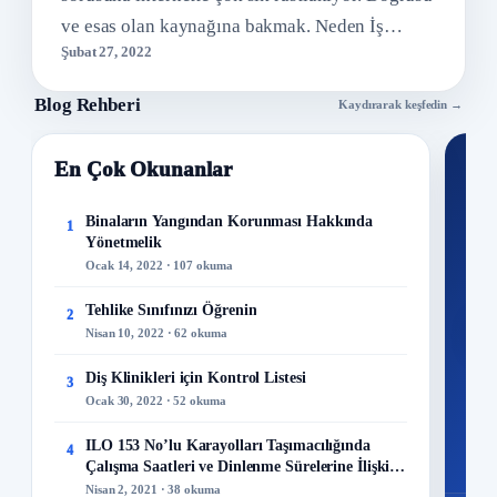
ve esas olan kaynağına bakmak. Neden İş
Şubat 27, 2022
Güvenliği internet sitesini açtıktan sonra yasa…
Blog Rehberi
Kaydırarak keşfedin →
En Çok Okunanlar
Nİ
Ku
Binaların Yangından Korunması Hakkında
1
Yönetmelik
300+
Ocak 14, 2022 · 107 okuma
kuru
Tehlike Sınıfınızı Öğrenin
2
M
Nisan 10, 2022 · 62 okuma
Diş Klinikleri için Kontrol Listesi
3
Ocak 30, 2022 · 52 okuma
48
ILO 153 No’lu Karayolları Taşımacılığında
4
Mo
Çalışma Saatleri ve Dinlenme Sürelerine İlişkin
Sözleşme
Nisan 2, 2021 · 38 okuma