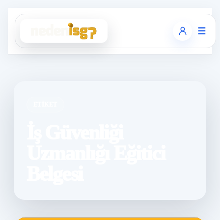
☰
ETIKET
İş Güvenliği
Uzmanlığı Eğitici
Belgesi