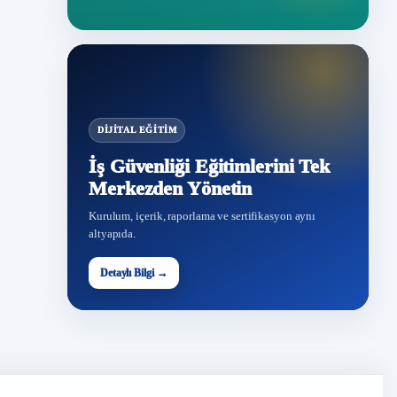
DIJITAL EĞITIM
İş Güvenliği Eğitimlerini Tek
Merkezden Yönetin
Kurulum, içerik, raporlama ve sertifikasyon aynı
altyapıda.
Detaylı Bilgi →
İG