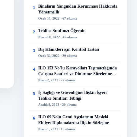
Binaların Yangından Korunması Hakkında
1
Yönetmelik
Ocak 14, 2022 · 67 okuma
Tehlike Sınıfınızı Öğrenin
2
Nisan 10, 2022 · 45 okuma
Diş Klinikleri için Kontrol Listesi
3
Ocak 30, 2022 · 29 okuma
ILO 153 No’lu Karayolları Taşımacılığında
4
Çalışma Saatleri ve Dinlenme Sürelerine
İlişkin Sözleşme
Nisan 2, 2021 · 27 okuma
İş Sağlığı ve Güvenliğine İlişkin İşyeri
5
Tehlike Sınıfları Tebliği
Aralık 8, 2022 · 20 okuma
ILO 69 Nolu Gemi Aşçılarının Mesleki
6
Ehliyet Diplomalarına İlişkin Sözleşme
Nisan 1, 2021 · 15 okuma