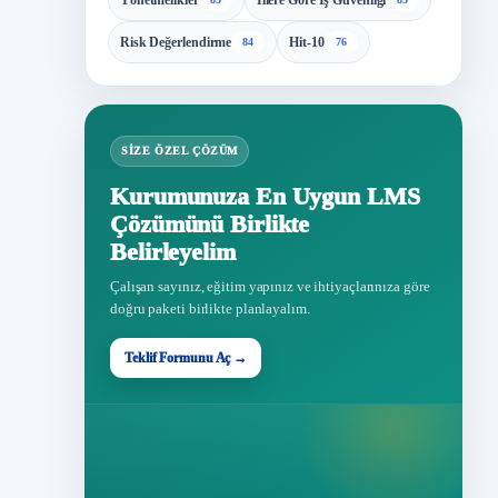
Yönetmelikler
İllere Göre İş Güvenliği
Risk Değerlendirme
Hit-10
84
76
SIZE ÖZEL ÇÖZÜM
Kurumunuza En Uygun LMS
Çözümünü Birlikte
Belirleyelim
Çalışan sayınız, eğitim yapınız ve ihtiyaçlarınıza göre
doğru paketi birlikte planlayalım.
Teklif Formunu Aç →
Teklif