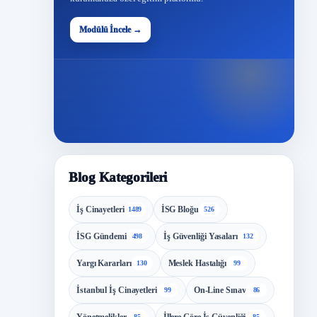
48
Modülü İncele →
Modül
Blog Kategorileri
İş Cinayetleri
İSG Bloğu
1489
526
İSG Gündemi
İş Güvenliği Yasaları
498
132
Yargı Kararları
Meslek Hastalığı
130
99
İstanbul İş Cinayetleri
On-Line Sınav
99
86
85
85