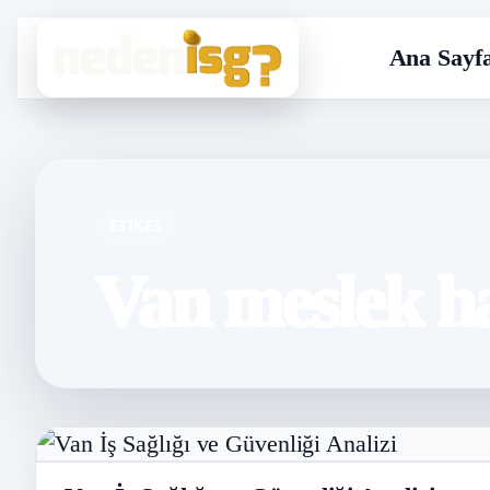
Ana Sayf
ETIKET
Van meslek ha