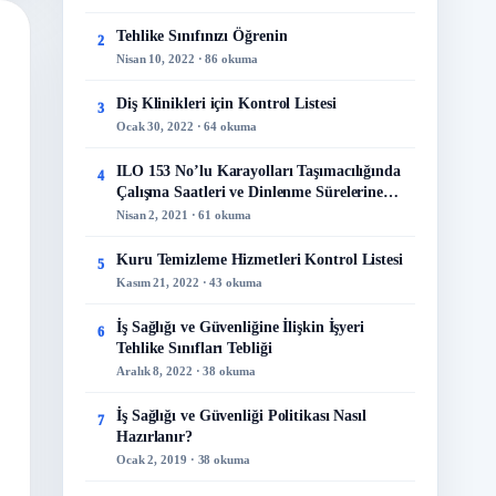
Tehlike Sınıfınızı Öğrenin
2
Nisan 10, 2022 · 86 okuma
Diş Klinikleri için Kontrol Listesi
3
Ocak 30, 2022 · 64 okuma
ILO 153 No’lu Karayolları Taşımacılığında
4
Çalışma Saatleri ve Dinlenme Sürelerine
İlişkin Sözleşme
Nisan 2, 2021 · 61 okuma
Kuru Temizleme Hizmetleri Kontrol Listesi
5
Kasım 21, 2022 · 43 okuma
İş Sağlığı ve Güvenliğine İlişkin İşyeri
6
Tehlike Sınıfları Tebliği
Aralık 8, 2022 · 38 okuma
İş Sağlığı ve Güvenliği Politikası Nasıl
7
Hazırlanır?
Ocak 2, 2019 · 38 okuma