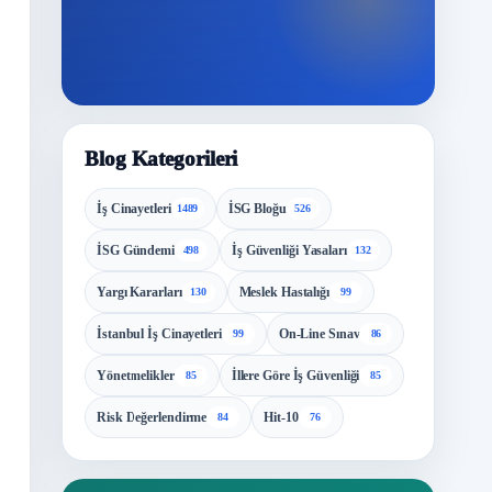
Blog Kategorileri
İş Cinayetleri
İSG Bloğu
1489
526
İSG Gündemi
İş Güvenliği Yasaları
498
132
Yargı Kararları
Meslek Hastalığı
130
99
İstanbul İş Cinayetleri
On-Line Sınav
99
86
Yönetmelikler
İllere Göre İş Güvenliği
85
85
Risk Değerlendirme
Hit-10
84
76