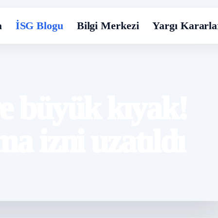
a
İSG Blogu
Bilgi Merkezi
Yargı Kararla
re büyük kıyak!
ma izni uzatıldı