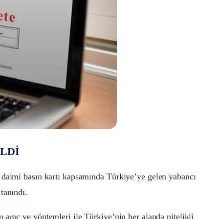
Nİ
İLDİ
 daimi basın kartı kapsamında Türkiye’ye gelen yabancı
tanındı.
 araç ve yöntemleri ile Türkiye’nin her alanda nitelikli