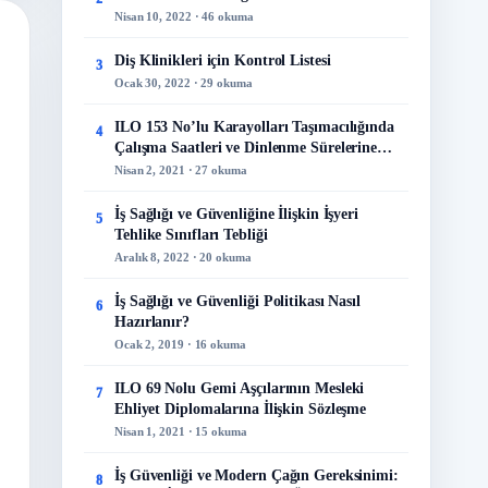
Nisan 10, 2022 · 46 okuma
Diş Klinikleri için Kontrol Listesi
3
Ocak 30, 2022 · 29 okuma
ILO 153 No’lu Karayolları Taşımacılığında
4
Çalışma Saatleri ve Dinlenme Sürelerine
İlişkin Sözleşme
Nisan 2, 2021 · 27 okuma
İş Sağlığı ve Güvenliğine İlişkin İşyeri
5
Tehlike Sınıfları Tebliği
Aralık 8, 2022 · 20 okuma
İş Sağlığı ve Güvenliği Politikası Nasıl
6
Hazırlanır?
Ocak 2, 2019 · 16 okuma
ILO 69 Nolu Gemi Aşçılarının Mesleki
7
Ehliyet Diplomalarına İlişkin Sözleşme
Nisan 1, 2021 · 15 okuma
İş Güvenliği ve Modern Çağın Gereksinimi:
8