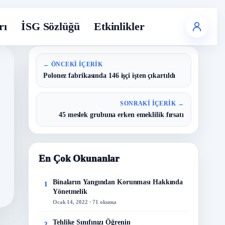
rı
İSG Sözlüğü
Etkinlikler
← ÖNCEKI İÇERIK
Polonez fabrikasında 146 işçi işten çıkartıldı
SONRAKI İÇERIK →
45 meslek grubuna erken emeklilik fırsatı
En Çok Okunanlar
Binaların Yangından Korunması Hakkında
1
Yönetmelik
Ocak 14, 2022 · 71 okuma
Tehlike Sınıfınızı Öğrenin
2