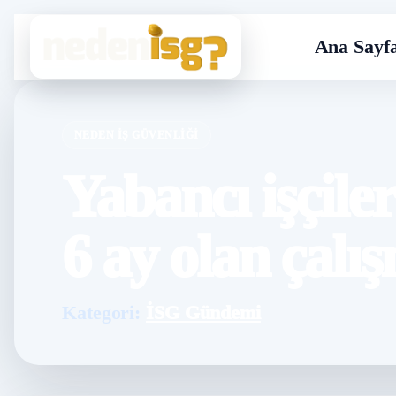
Ana Sayf
NEDEN İŞ GÜVENLIĞI
Yabancı işçile
6 ay olan çalış
Kategori:
İSG Gündemi