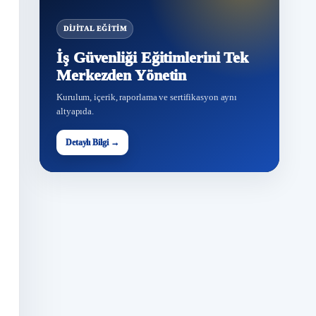
DIJITAL EĞITIM
İş Güvenliği Eğitimlerini Tek
Merkezden Yönetin
Kurulum, içerik, raporlama ve sertifikasyon aynı
altyapıda.
Detaylı Bilgi →
G