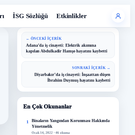
rı
İSG Sözlüğü
Etkinlikler
← ÖNCEKI İÇERIK
Adana’da iş cinayeti: Elektrik akımına
kapılan Abdulkadir Hamşo hayatını kaybetti
SONRAKI İÇERIK →
Diyarbakır’da iş cinayeti: İnşaattan düşen
İbrahim Duymuş hayatını kaybetti
En Çok Okunanlar
Binaların Yangından Korunması Hakkında
1
Yönetmelik
Ocak 14, 2022 · 46 okuma