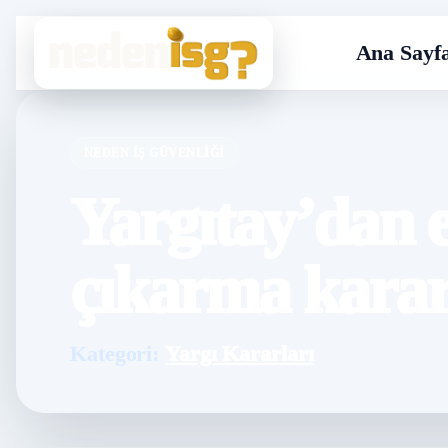
Ana Sayf
NEDEN İŞ GÜVENLIĞI
Yargıtay’dan e
çıkarma karar
Kategori:
Yargı Kararları