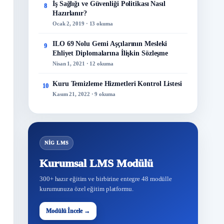
İş Sağlığı ve Güvenliği Politikası Nasıl
8
Hazırlanır?
Ocak 2, 2019 · 13 okuma
ILO 69 Nolu Gemi Aşçılarının Mesleki
9
Ehliyet Diplomalarına İlişkin Sözleşme
Nisan 1, 2021 · 12 okuma
Kuru Temizleme Hizmetleri Kontrol Listesi
10
Kasım 21, 2022 · 9 okuma
NİG LMS
Kurumsal LMS Modülü
300+ hazır eğitim ve birbirine entegre 48 modülle
kurumunuza özel eğitim platformu.
48
Modülü İncele →
Modül