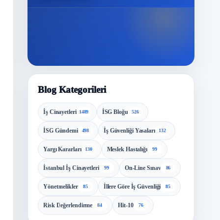
Blog Kategorileri
İş Cinayetleri
İSG Bloğu
1489
526
İSG Gündemi
İş Güvenliği Yasaları
498
132
Yargı Kararları
Meslek Hastalığı
130
99
İstanbul İş Cinayetleri
On-Line Sınav
99
86
Yönetmelikler
İllere Göre İş Güvenliği
85
85
Risk Değerlendirme
Hit-10
84
76