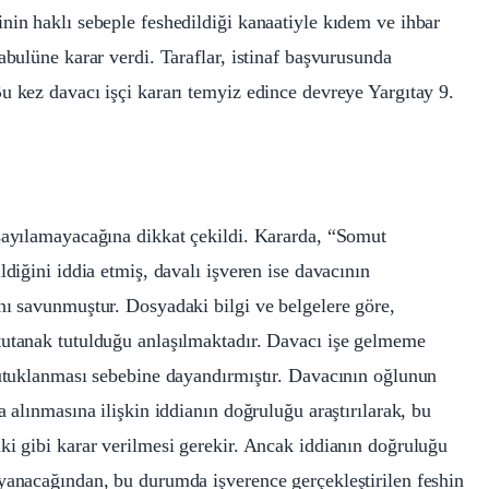
nin haklı sebeple feshedildiği kanaatiyle kıdem ve ihbar
abulüne karar verdi. Taraflar, istinaf başvurusunda
u kez davacı işçi kararı temyiz edince devreye Yargıtay 9.
 sayılamayacağına dikkat çekildi. Kararda, “Somut
ldiğini iddia etmiş, davalı işveren ise davacının
nı savunmuştur. Dosyadaki bilgi ve belgelere göre,
tutanak tutulduğu anlaşılmaktadır. Davacı işe gelmeme
tutuklanması sebebine dayandırmıştır. Davacının oğlunun
 alınmasına ilişkin iddianın doğruluğu araştırılarak, bu
ki gibi karar verilmesi gerekir. Ancak iddianın doğruluğu
ayanacağından, bu durumda işverence gerçekleştirilen feshin