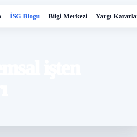
a
İSG Blogu
Bilgi Merkezi
Yargı Kararla
msal işten
ı