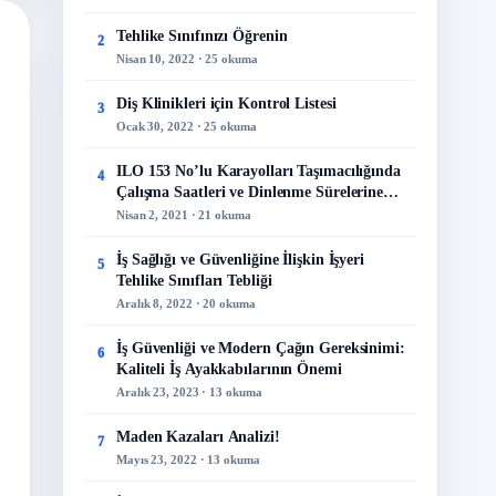
Tehlike Sınıfınızı Öğrenin
2
Nisan 10, 2022 · 25 okuma
Diş Klinikleri için Kontrol Listesi
3
Ocak 30, 2022 · 25 okuma
ILO 153 No’lu Karayolları Taşımacılığında
4
Çalışma Saatleri ve Dinlenme Sürelerine
İlişkin Sözleşme
Nisan 2, 2021 · 21 okuma
İş Sağlığı ve Güvenliğine İlişkin İşyeri
5
Tehlike Sınıfları Tebliği
Aralık 8, 2022 · 20 okuma
İş Güvenliği ve Modern Çağın Gereksinimi:
6
Kaliteli İş Ayakkabılarının Önemi
Aralık 23, 2023 · 13 okuma
Maden Kazaları Analizi!
7
Mayıs 23, 2022 · 13 okuma