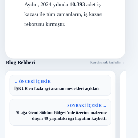
Aydın, 2024 yılında
10.393
adet iş
kazası ile tüm zamanların, iş kazası
rekorunu kırmıştır.
Blog Rehberi
Kaydırarak keşfedin →
En 
← ÖNCEKI İÇERIK
İŞKUR en fazla işçi aranan meslekleri açıkladı
B
1
Y
SONRAKI İÇERIK →
O
Aliağa Gemi Söküm Bölgesi’nde üzerine malzeme
düşen 49 yaşındaki işçi hayatını kaybetti
D
2
O