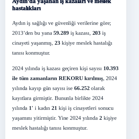
Aydın’da yaşanan iş kazaları ve meslek
hastalıkları
Aydın iş sağlığı ve güvenliği verilerine göre;
2013’den bu yana
59.289
iş kazası,
203
iş
cinayeti yaşanmış,
23
kişiye meslek hastalığı
tanısı konmuştur.
2024 yılında iş kazası geçiren kişi sayısı
10.393
ile tüm zamanların REKORU kırılmış
, 2024
yılında kayıp gün sayısı ise
66.252
olarak
kayıtlara girmiştir. Bununla birlikte 2024
yılında
1′
i kadın
21
kişi iş cinayetleri sonucu
yaşamını yitirmiştir. Yine 2024 yılında
2
kişiye
meslek hastalığı tanısı konmuştur.