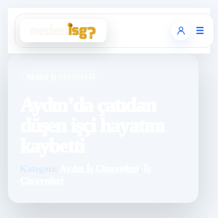
☰
NEDEN İŞ GÜVENLIĞI
Aydın’da çatıdan
düşen işçi hayatını
kaybetti
Kategori:
Aydın İş Cinayetleri
,
İş
Cinayetleri