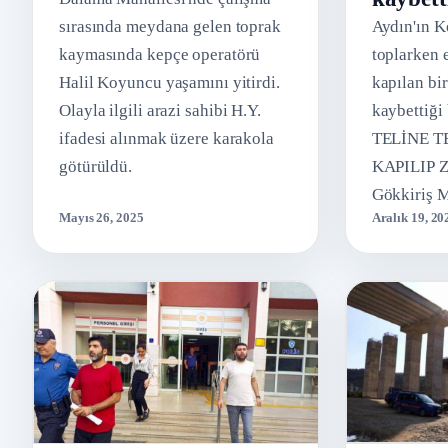
sırasında meydana gelen toprak
Aydın'ın K
kaymasında kepçe operatörü
toplarken 
Halil Koyuncu yaşamını yitirdi.
kapılan bir
Olayla ilgili arazi sahibi H.Y.
kaybettiği
ifadesi alınmak üzere karakola
TELİNE T
götürüldü.
KAPILIP 
Gökkiriş M
Mayıs 26, 2025
Aralık 19, 20
54 yaşında
zeytin topl