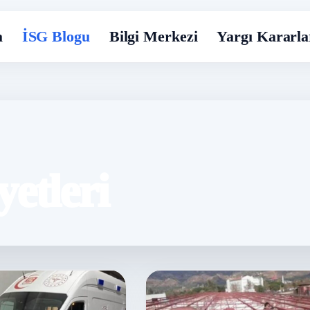
a
İSG Blogu
Bilgi Merkezi
Yargı Kararla
yetleri