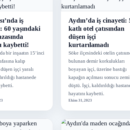
ı’nda iş
Aydın’da iş cinayeti: 
i: 60 yaşındaki
katlı otel çatısından
kazasında
düşen işçi
ı kaybetti!
kurtarılamadı
da bir inşaatın 15’inci
Söke ilçesindeki otelin çatısı
afasına kalıp
bulunan demir korkulukları
düşen işçi yaralı
boyayan işçi, üzerine bastığı
ırıldığı hastanede
kapağın açılması sonucu zem
ybetti.
düştü. İşçi, kaldırıldığı hasta
hayatını kaybetti.
23
Ekim 31, 2023