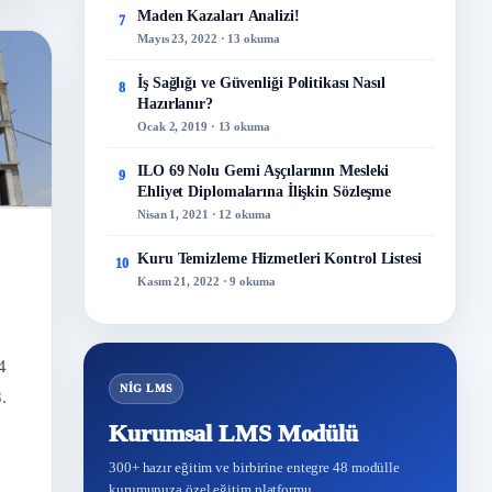
Maden Kazaları Analizi!
7
Mayıs 23, 2022 · 13 okuma
İş Sağlığı ve Güvenliği Politikası Nasıl
8
Hazırlanır?
Ocak 2, 2019 · 13 okuma
ILO 69 Nolu Gemi Aşçılarının Mesleki
9
Ehliyet Diplomalarına İlişkin Sözleşme
Nisan 1, 2021 · 12 okuma
Kuru Temizleme Hizmetleri Kontrol Listesi
10
Kasım 21, 2022 · 9 okuma
4
NİG LMS
.
Kurumsal LMS Modülü
4
300+ hazır eğitim ve birbirine entegre 48 modülle
kurumunuza özel eğitim platformu.