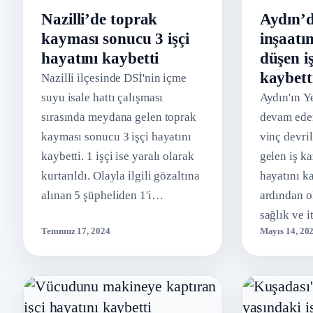
Nazilli’de toprak
Aydın’d
kayması sonucu 3 işçi
inşaatı
hayatını kaybetti
düşen i
kaybett
Nazilli ilçesinde DSİ'nin içme
suyu isale hattı çalışması
Aydın'ın Y
sırasında meydana gelen toprak
devam eden
kayması sonucu 3 işçi hayatını
vinç devr
kaybetti. 1 işçi ise yaralı olarak
gelen iş ka
kurtarıldı. Olayla ilgili gözaltına
hayatını k
alınan 5 şüpheliden 1'i
ardından ol
tutuklandı, 4 kişi serbest
sağlık ve i
Temmuz 17, 2024
Mayıs 14, 20
bırakıldı.
edildi. Sağ
hayatını ka
Olayla ilg
ediyor.