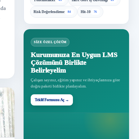
Yönetmelikler
İllere Göre İş Güvenliği
nda
Risk Değerlendirme
Hit-10
84
76
i
SIZE ÖZEL ÇÖZÜM
Kurumunuza En Uygun LMS
Çözümünü Birlikte
Belirleyelim
Çalışan sayınız, eğitim yapınız ve ihtiyaçlarınıza göre
doğru paketi birlikte planlayalım.
Teklif Formunu Aç →
Teklif