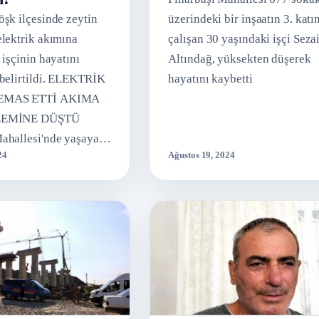
öşk ilçesinde zeytin
üzerindeki bir inşaatın 3. katı
elektrik akımına
çalışan 30 yaşındaki işçi Seza
 işçinin hayatını
Altındağ, yüksekten düşerek
 belirtildi. ELEKTRİK
hayatını kaybetti
EMAS ETTİ AKIMA
ZEMİNE DÜŞTÜ
ahallesi'nde yaşayan
24
Ağustos 19, 2024
ki Mustafa Erdoğan,
adığı sırada ...