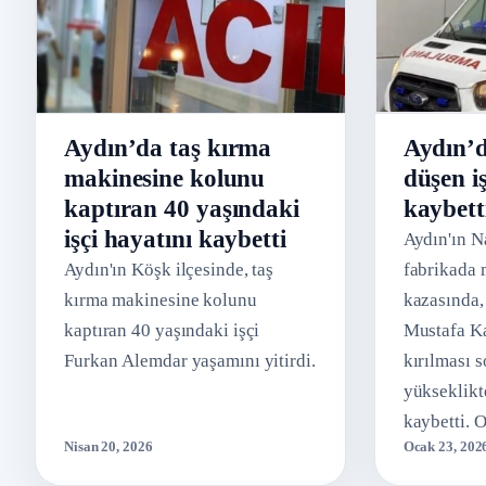
Aydın’da taş kırma
Aydın’
makinesine kolunu
düşen iş
kaptıran 40 yaşındaki
kaybett
işçi hayatını kaybetti
Aydın'ın Na
Aydın'ın Köşk ilçesinde, taş
fabrikada 
kırma makinesine kolunu
kazasında,
kaptıran 40 yaşındaki işçi
Mustafa Ka
Furkan Alemdar yaşamını yitirdi.
kırılması 
yükseklikt
kaybetti. O
Nisan 20, 2026
Ocak 23, 202
başlatıldı.