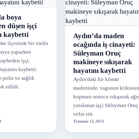
da boya
n düşen işçi
ı kaybetti
Aydın’da maden
ke ilçesinde bir otelin
ocağında iş cinayeti:
 boya yaparken
Süleyman Oruç
kaybeden işçi,
makineye sıkışarak
hayatını kaybetti.
hayatını kaybetti
 polis ve sağlık
Aydın'daki bir kömür
vk edildi.
madeninde, vagonun krikosu
kopması sonucu sıkışarak ağı
yaralanan işçi Süleyman Oruç
vefat etti.
3
Temmuz 12, 2023