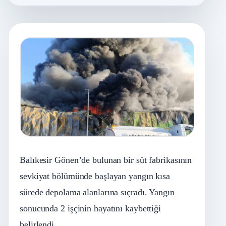
Balıkesir Gönen’de bulunan bir süt fabrikasının
sevkiyat bölümünde başlayan yangın kısa
sürede depolama alanlarına sıçradı. Yangın
sonucunda 2 işçinin hayatını kaybettiği
belirlendi.