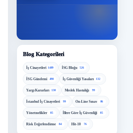
Blog Kategorileri
İş Cinayetleri
İSG Bloğu
1489
526
İSG Gündemi
İş Güvenliği Yasaları
498
132
Yargı Kararları
Meslek Hastalığı
130
99
İstanbul İş Cinayetleri
On-Line Sınav
99
86
Yönetmelikler
İllere Göre İş Güvenliği
85
85
Risk Değerlendirme
Hit-10
84
76