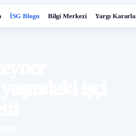
a
İSG Blogu
Bilgi Merkezi
Yargı Kararla
teyner
yaşındaki işçi
tti
etleri