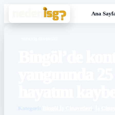
Ana Sayf
NEDEN İŞ GÜVENLIĞI
Bingöl’de kon
yangınında 25 
hayatını kaybe
Kategori:
Bingöl İş Cinayetleri
,
İş Cinay