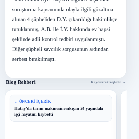
soruşturma kapsamında olayla ilgili gözaltına
alınan 4 şüpheliden D.Y. çıkarıldığı hakimlikçe
tutuklanmış, A.B. ile İ.Y. hakkında ev hapsi
şeklinde adli kontrol tedbiri uygulanmıştı.
Diğer şüpheli savcılık sorgusunun ardından
serbest bırakılmıştı.
Blog Rehberi
Kaydırarak keşfedin →
En 
← ÖNCEKI İÇERIK
Hatay’da tarım makinesine sıkışan 24 yaşındaki
işçi hayatını kaybetti
B
1
Y
O