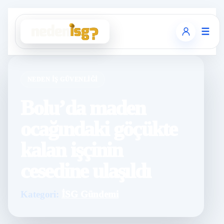
☰
NEDEN İŞ GÜVENLIĞI
Bolu’da maden
ocağındaki göçükte
kalan işçinin
cesedine ulaşıldı
Kategori:
İSG Gündemi