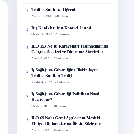
Tehlike Sınıfınızı Öğrenin
2
Nisan 10, 2022 · 50 okuma
Diş Klinikleri için Kontrol Listesi
3
Ocak 30, 2022 · 29 okuma
ILO 153 No’lu Karayolları Taşımacılığında
4
Çalışma Saatleri ve Dinlenme Sürelerine
İlişkin Sözleşme
Nisan 2, 2021 · 27 okuma
İş Sağlığı ve Güvenliğine İlişkin İşyeri
5
Tehlike Sınıfları Tebliği
Aralık 8, 2022 · 20 okuma
İş Sağlığı ve Güvenliği Politikası Nasıl
6
Hazırlanır?
Ocak 2, 2019 · 18 okuma
ILO 69 Nolu Gemi Aşçılarının Mesleki
7
Ehliyet Diplomalarına İlişkin Sözleşme
Nisan 1, 2021 · 15 okuma