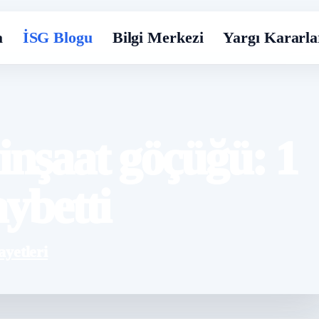
a
İSG Blogu
Bilgi Merkezi
Yargı Kararla
nşaat göçüğü: 1
aybetti
ayetleri