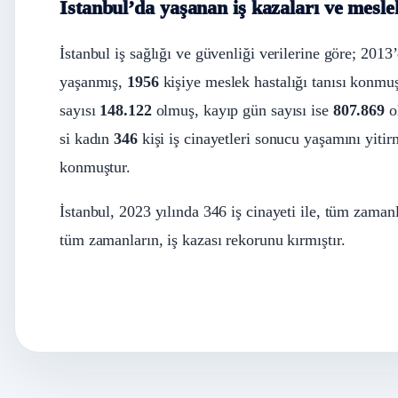
İstanbul’da yaşanan iş kazaları ve meslek
İstanbul iş sağlığı ve güvenliği verilerine göre; 201
yaşanmış,
1956
kişiye meslek hastalığı tanısı konmuşt
sayısı
148.122
olmuş, kayıp gün sayısı ise
807.869
ol
si kadın
346
kişi iş cinayetleri sonucu yaşamını yitir
konmuştur.
İstanbul, 2023 yılında 346 iş cinayeti ile, tüm zamanl
tüm zamanların, iş kazası rekorunu kırmıştır.