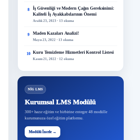
İş Güvenliği ve Modern Çağın Gereksinimi:
8
Kaliteli İş Ayakkabılarının Önemi
Aralık 23, 2023 · 13 okuma
Maden Kazaları Analizi!
9
Mayıs 23, 2022 · 13 okuma
Kuru Temizleme Hizmetleri Kontrol Listesi
10
Kasım 21, 2022 · 12 okuma
NİG LMS
Kurumsal LMS Modülü
300+ hazır eğitim ve birbirine entegre 48 modülle
kurumunuza özel eğitim platformu.
48
Modülü İncele →
Modül