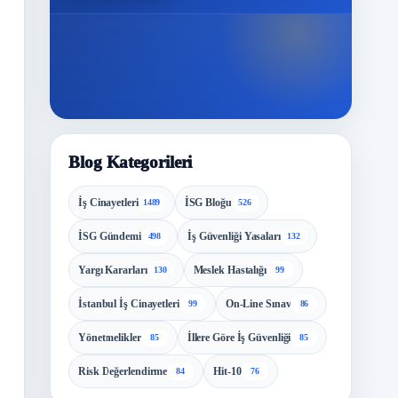
Blog Kategorileri
İş Cinayetleri
İSG Bloğu
1489
526
İSG Gündemi
İş Güvenliği Yasaları
498
132
Yargı Kararları
Meslek Hastalığı
130
99
İstanbul İş Cinayetleri
On-Line Sınav
99
86
Yönetmelikler
İllere Göre İş Güvenliği
85
85
Risk Değerlendirme
Hit-10
84
76