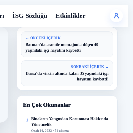
rı
İSG Sözlüğü
Etkinlikler
← ÖNCEKI İÇERIK
Batman’da asansör montajında düşen 40
yaşındaki işçi hayatını kaybetti
SONRAKI İÇERIK →
Bursa’da vincin altında kalan 35 yaşındaki işçi
hayatını kaybetti!
En Çok Okunanlar
Binaların Yangından Korunması Hakkında
1
Yönetmelik
Ocak 14, 2022 · 71 okuma