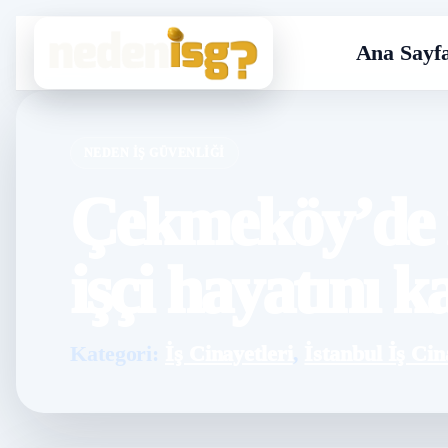
Ana Sayf
NEDEN İŞ GÜVENLIĞI
Çekmeköy’de i
işçi hayatını k
Kategori:
İş Cinayetleri
,
İstanbul İş Cin