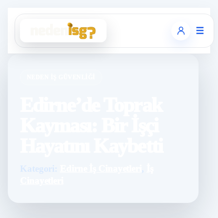
☰
NEDEN İŞ GÜVENLIĞI
Edirne’de Toprak
Kayması: Bir İşçi
Hayatını Kaybetti
Kategori:
Edirne İş Cinayetleri
,
İş
Cinayetleri