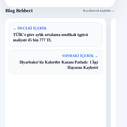
Blog Rehberi
Kaydırarak keşfedin →
En 
← ÖNCEKI İÇERIK
TÜİK’e göre aylık ortalama sendikalı işgücü
maliyeti 45 bin 777 TL
B
1
Y
O
SONRAKI İÇERIK →
Diyarbakır’da Kalorifer Kazanı Patladı: 1 İşçi
T
2
Hayatını Kaybetti
N
D
3
O
I
4
Ç
S
N
K
5
K