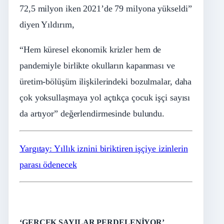
72,5 milyon iken 2021’de 79 milyona yükseldi”
diyen Yıldırım,
“Hem küresel ekonomik krizler hem de
pandemiyle birlikte okulların kapanması ve
üretim-bölüşüm ilişkilerindeki bozulmalar, daha
çok yoksullaşmaya yol açtıkça çocuk işçi sayısı
da artıyor” değerlendirmesinde bulundu.
Yargıtay: Yıllık iznini biriktiren işçiye izinlerin
parası ödenecek
‘GERÇEK SAYILAR PERDELENİYOR’