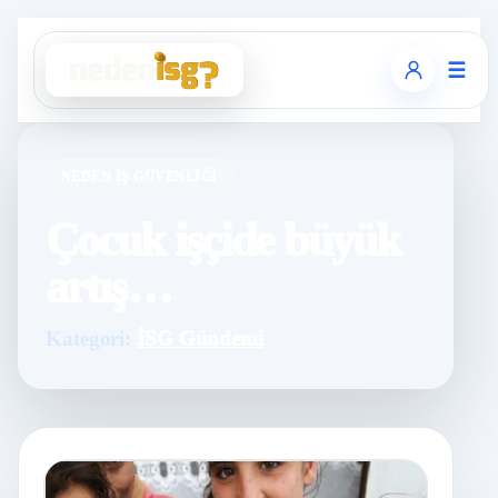
☰
NEDEN İŞ GÜVENLIĞI
Çocuk işçide büyük
artış…
Kategori:
İSG Gündemi