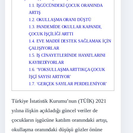
1.1.
İŞGÜCÜNDEKİ ÇOCUK ORANINDA
ARTIŞ
1.2.
OKULLAŞMA ORANI DÜŞTÜ
1.3.
PANDEMİDE OKULLAR KAPANDI,
ÇOCUK İŞÇİLİĞİ ARTTI
1.4.
EVE MADDİ DESTEK SAĞLAMAK İÇİN
ÇALIŞIYORLAR
1.5.
İŞ CİNAYETLERİNDE HAYATLARINI
KAYBEDİYORLAR
1.6.
‘YOKSULLAŞMA ARTTIKÇA ÇOCUK
İŞÇİ SAYISI ARTIYOR’
1.7.
‘GERÇEK SAYILAR PERDELENİYOR’
Türkiye İstatistik Kurumu’nun (TÜİK) 2021
yılına ilişkin açıkladığı güncel veriler de
çocukların işgücüne katılım oranındaki artışı,
okullaşma oranındaki düşüşü gözler önüne