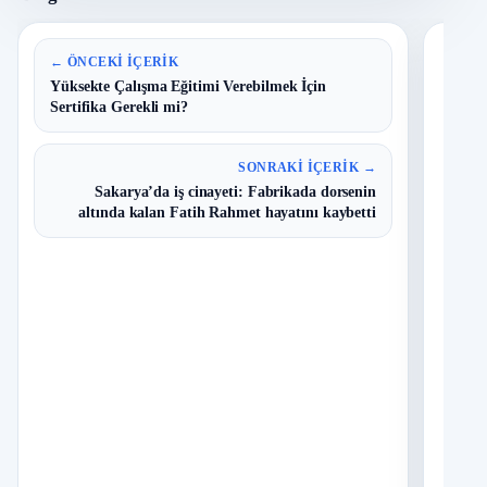
En 
← ÖNCEKI İÇERIK
Yüksekte Çalışma Eğitimi Verebilmek İçin
Sertifika Gerekli mi?
B
1
Y
O
SONRAKI İÇERIK →
Sakarya’da iş cinayeti: Fabrikada dorsenin
T
2
altında kalan Fatih Rahmet hayatını kaybetti
N
D
3
O
I
4
Ç
S
N
İ
5
S
A