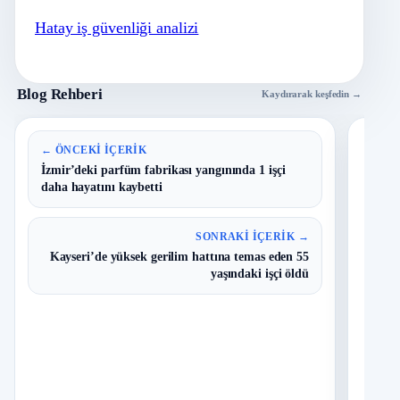
Hatay iş güvenliği analizi
Blog Rehberi
Kaydırarak keşfedin →
En 
← ÖNCEKI İÇERIK
İzmir’deki parfüm fabrikası yangınında 1 işçi
daha hayatını kaybetti
B
1
Y
O
SONRAKI İÇERIK →
Kayseri’de yüksek gerilim hattına temas eden 55
T
2
yaşındaki işçi öldü
N
D
3
O
I
4
Ç