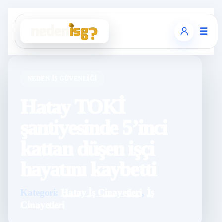
☰
NEDEN İŞ GÜVENLIĞI
Hatay TOKİ
şantiyesinde 5’inci
kattan düşen işçi
hayatını kaybetti
Kategori:
Hatay İş Cinayetleri
,
İş
Cinayetleri