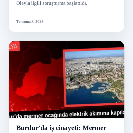
Olayla ilgili soruşturma başlatıldı.
Temmuz 8, 2023
Burdur’da iş cinayeti: Mermer