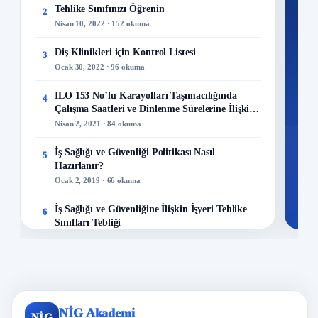
Tehlike Sınıfınızı Öğrenin
2
M
Nisan 10, 2022 · 152 okuma
Diş Klinikleri için Kontrol Listesi
3
Ocak 30, 2022 · 96 okuma
48
ILO 153 No’lu Karayolları Taşımacılığında
4
Mo
Çalışma Saatleri ve Dinlenme Sürelerine İlişkin
Sözleşme
Nisan 2, 2021 · 84 okuma
İş Sağlığı ve Güvenliği Politikası Nasıl
5
Hazırlanır?
Ocak 2, 2019 · 66 okuma
İş Sağlığı ve Güvenliğine İlişkin İşyeri Tehlike
6
Sınıfları Tebliği
Aralık 8, 2022 · 63 okuma
Elle Yük Taşırken Bunları Yapmayın!
7
Kasım 11, 2022 · 57 okuma
ILO 69 Nolu Gemi Aşçılarının Mesleki Ehliyet
NİG Akademi
8
NİG