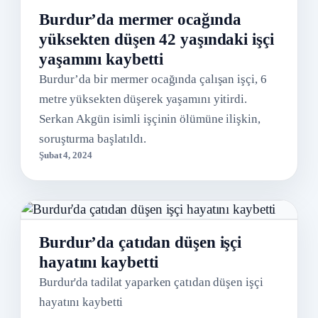
Burdur’da mermer ocağında
yüksekten düşen 42 yaşındaki işçi
yaşamını kaybetti
Burdur’da bir mermer ocağında çalışan işçi, 6
metre yüksekten düşerek yaşamını yitirdi.
Serkan Akgün isimli işçinin ölümüne ilişkin,
soruşturma başlatıldı.
Şubat 4, 2024
Burdur’da çatıdan düşen işçi
hayatını kaybetti
Burdur'da tadilat yaparken çatıdan düşen işçi
hayatını kaybetti