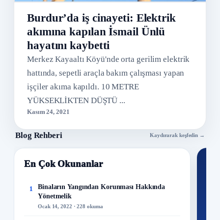
Burdur’da iş cinayeti: Elektrik
akımına kapılan İsmail Ünlü
hayatını kaybetti
Merkez Kayaaltı Köyü'nde orta gerilim elektrik
hattında, sepetli araçla bakım çalışması yapan
işçiler akıma kapıldı. 10 METRE
YÜKSEKLİKTEN DÜŞTÜ ...
Kasım 24, 2021
Blog Rehberi
Kaydırarak keşfedin →
En Çok Okunanlar
Nİ
Ku
Binaların Yangından Korunması Hakkında
1
Yönetmelik
300+
Ocak 14, 2022 · 228 okuma
kuru