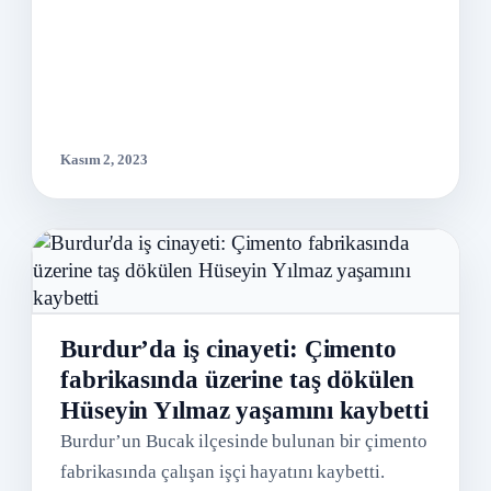
Kasım 2, 2023
Burdur’da iş cinayeti: Çimento
fabrikasında üzerine taş dökülen
Hüseyin Yılmaz yaşamını kaybetti
Burdur’un Bucak ilçesinde bulunan bir çimento
fabrikasında çalışan işçi hayatını kaybetti.