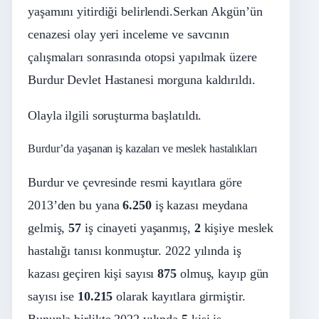
yaşamını yitirdiği belirlendi.Serkan Akgün’ün
cenazesi olay yeri inceleme ve savcının
çalışmaları sonrasında otopsi yapılmak üzere
Burdur Devlet Hastanesi morguna kaldırıldı.
Olayla ilgili soruşturma başlatıldı.
Burdur’da yaşanan iş kazaları ve meslek hastalıkları
Burdur ve çevresinde resmi kayıtlara göre
2013’den bu yana
6.250
iş kazası meydana
gelmiş,
57
iş cinayeti yaşanmış,
2
kişiye meslek
hastalığı tanısı konmuştur. 2022 yılında iş
kazası geçiren kişi sayısı
875
olmuş, kayıp gün
sayısı ise
10.215
olarak kayıtlara girmiştir.
Bununla birlikte 2022 yılında
5
kişi iş