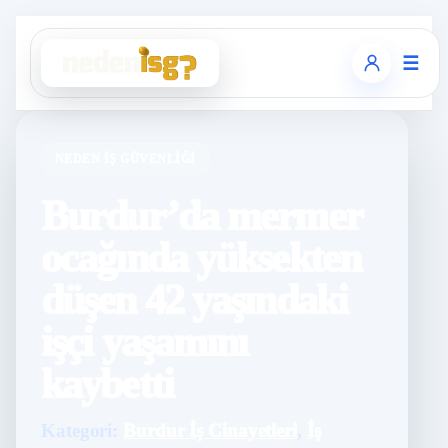
☰
NEDEN İŞ GÜVENLIĞI
Burdur’da mermer
ocağında yüksekten
düşen 42 yaşındaki
işçi yaşamını
kaybetti
Kategori:
Burdur İş Cinayetleri
,
İş