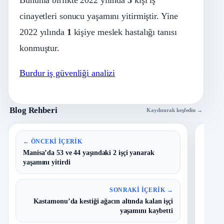
cinayetleri sonucu yaşamını yitirmiştir. Yine
2022 yılında
1
kişiye meslek hastalığı tanısı
konmuştur.
Burdur iş güvenliği analizi
Blog Rehberi
Kaydırarak keşfedin →
En 
← ÖNCEKI İÇERIK
Manisa’da 53 ve 44 yaşındaki 2 işçi yanarak
yaşamını yitirdi
B
1
Y
O
SONRAKI İÇERIK →
Kastamonu’da kestiği ağacın altında kalan işçi
I
2
yaşamını kaybetti
Ç
S
N