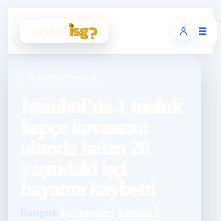
☰
NEDEN İŞ GÜVENLIĞI
İstanbul’da 1 tonluk
kepçe kovasının
altında kalan 28
yaşındaki işçi
hayatını kaybetti
Kategori:
İş Cinayetleri
,
İstanbul İş