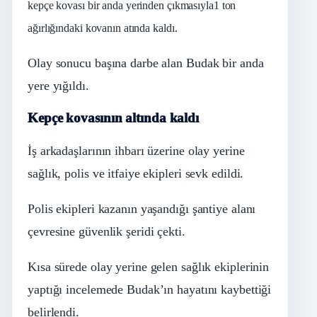
kepçe kovası bir anda yerinden çıkmasıyla1 ton
ağırlığındaki kovanın atında kaldı.
Olay sonucu başına darbe alan Budak bir anda
yere yığıldı.
Kepçe kovasının altında kaldı
İş arkadaşlarının ihbarı üzerine olay yerine
sağlık, polis ve itfaiye ekipleri sevk edildi.
Polis ekipleri kazanın yaşandığı şantiye alanı
çevresine güvenlik şeridi çekti.
Kısa sürede olay yerine gelen sağlık ekiplerinin
yaptığı incelemede Budak’ın hayatını kaybettiği
belirlendi.