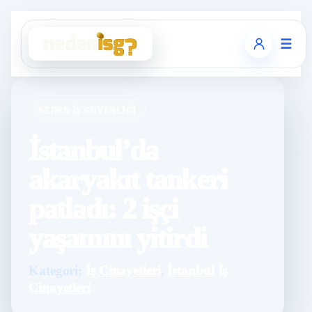
☰
NEDEN İŞ GÜVENLIĞI
İstanbul’da
akaryakıt tankeri
patladı: 2 işçi
yaşamını yitirdi
Kategori:
İş Cinayetleri
,
İstanbul İş
Cinayetleri