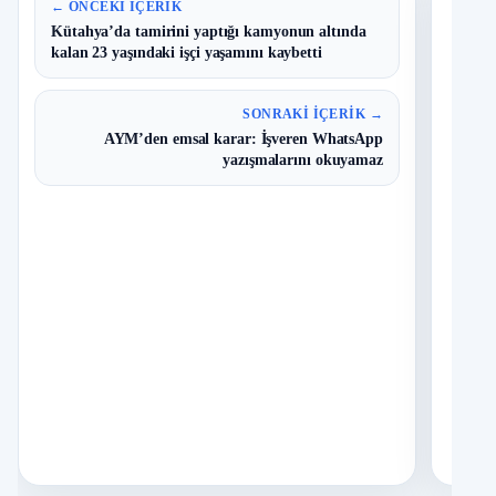
En 
← ÖNCEKI İÇERIK
Kütahya’da tamirini yaptığı kamyonun altında
kalan 23 yaşındaki işçi yaşamını kaybetti
B
1
Y
O
SONRAKI İÇERIK →
AYM’den emsal karar: İşveren WhatsApp
I
2
yazışmalarını okuyamaz
Ç
S
N
D
3
O
T
4
N
İ
5
S
A
İ
6
K