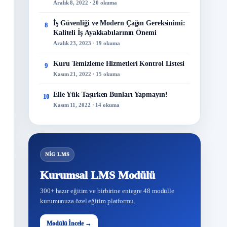
Aralık 8, 2022 · 20 okuma
İş Güvenliği ve Modern Çağın Gereksinimi:
8
Kaliteli İş Ayakkabılarının Önemi
Aralık 23, 2023 · 19 okuma
Kuru Temizleme Hizmetleri Kontrol Listesi
9
Kasım 21, 2022 · 15 okuma
Elle Yük Taşırken Bunları Yapmayın!
10
Kasım 11, 2022 · 14 okuma
NİG LMS
Kurumsal LMS Modülü
300+ hazır eğitim ve birbirine entegre 48 modülle
kurumunuza özel eğitim platformu.
48
Modülü İncele →