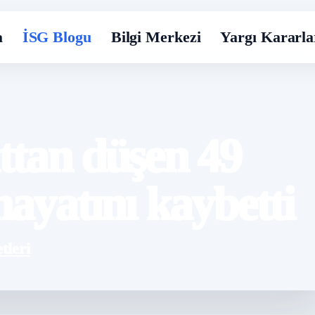
a
İSG Blogu
Bilgi Merkezi
Yargı Kararla
ttan düşen 49
hayatını kaybetti
tleri