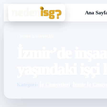
Ana Sayf
NEDEN İŞ GÜVENLIĞI
İzmir’de inşaa
yaşındaki işçi 
Kategori:
İş Cinayetleri
,
İzmir İş Cinaye