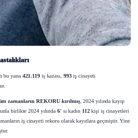
astalıkları
den bu yana
421.119
iş kazası,
993
iş cinayeti
ur.
 tüm zamanların REKORU kırılmış
, 2024 yılında kayıp
nunla birlikte 2024 yılında
6′
sı kadın
112
kişi iş cinayetleri
anların iş cinayeti rekoru olarak kayıtlara geçmiştir. Yine
tur.