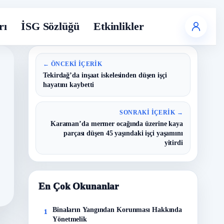
rı
İSG Sözlüğü
Etkinlikler
← ÖNCEKI İÇERIK
Tekirdağ’da inşaat iskelesinden düşen işçi
hayatını kaybetti
SONRAKI İÇERIK →
Karaman’da mermer ocağında üzerine kaya
parçası düşen 45 yaşındaki işçi yaşamını
yitirdi
En Çok Okunanlar
Binaların Yangından Korunması Hakkında
1
Yönetmelik