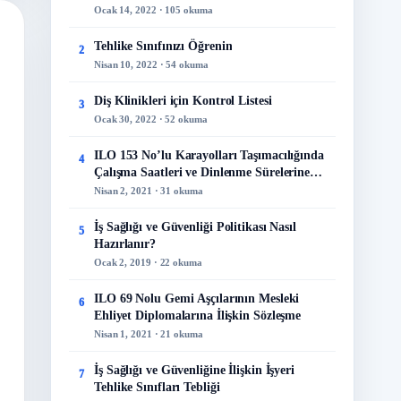
Ocak 14, 2022 · 105 okuma
Tehlike Sınıfınızı Öğrenin
2
Nisan 10, 2022 · 54 okuma
Diş Klinikleri için Kontrol Listesi
3
Ocak 30, 2022 · 52 okuma
ILO 153 No’lu Karayolları Taşımacılığında
4
Çalışma Saatleri ve Dinlenme Sürelerine
İlişkin Sözleşme
Nisan 2, 2021 · 31 okuma
İş Sağlığı ve Güvenliği Politikası Nasıl
5
Hazırlanır?
Ocak 2, 2019 · 22 okuma
ILO 69 Nolu Gemi Aşçılarının Mesleki
6
Ehliyet Diplomalarına İlişkin Sözleşme
Nisan 1, 2021 · 21 okuma
İş Sağlığı ve Güvenliğine İlişkin İşyeri
7
Tehlike Sınıfları Tebliği