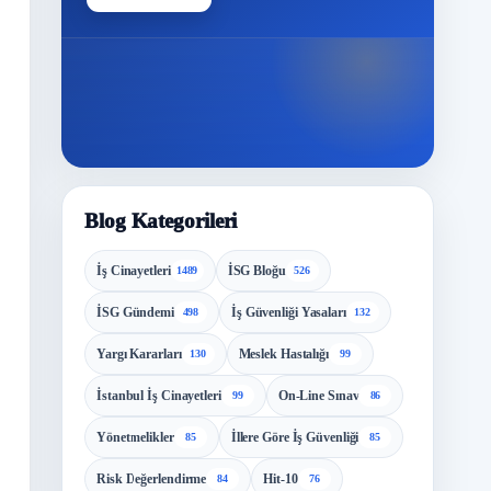
Modül
Blog Kategorileri
İş Cinayetleri
İSG Bloğu
1489
526
İSG Gündemi
İş Güvenliği Yasaları
498
132
Yargı Kararları
Meslek Hastalığı
130
99
İstanbul İş Cinayetleri
On-Line Sınav
99
86
Yönetmelikler
İllere Göre İş Güvenliği
85
85
Risk Değerlendirme
Hit-10
84
76