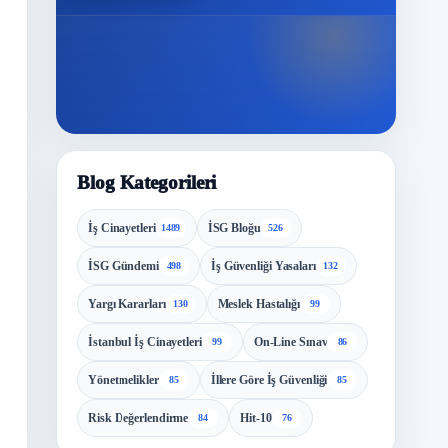
Blog Kategorileri
İş Cinayetleri
İSG Bloğu
1489
526
İSG Gündemi
İş Güvenliği Yasaları
498
132
Yargı Kararları
Meslek Hastalığı
130
99
İstanbul İş Cinayetleri
On-Line Sınav
99
86
Yönetmelikler
İllere Göre İş Güvenliği
85
85
Risk Değerlendirme
Hit-10
84
76