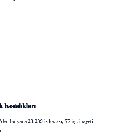
 hastalıkları
13’den bu yana
23.239
iş kazası,
77
iş cinayeti
r.