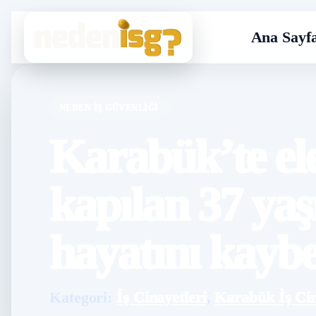
Ana Sayf
NEDEN İŞ GÜVENLIĞI
Karabük’te el
kapılan 37 yaş
hayatını kaybe
Kategori:
İş Cinayetleri
,
Karabük İş Cin