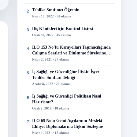
Tehlike Sınıfınızı Öğrenin
2
Nisan 10, 2022 · 50 okuma
Diş Klinikleri için Kontrol Listesi
3
Ocak 30, 2022 · 35 okuma
ILO 153 No’lu Karayolları Taşımacılığında
4
Çalışma Saatleri ve Dinlenme Sürelerine
İlişkin Sözleşme
Nisan 2, 2021 · 27 okuma
İş Sağlığı ve Güvenliğine İlişkin İşyeri
5
Tehlike Sınıfları Tebliği
Aralık 8, 2022 · 20 okuma
İş Sağlığı ve Güvenliği Politikası Nasıl
6
Hazırlanır?
Ocak 2, 2019 · 18 okuma
ILO 69 Nolu Gemi Aşçılarının Mesleki
7
Ehliyet Diplomalarına İlişkin Sözleşme
Nisan 1, 2021 · 15 okuma