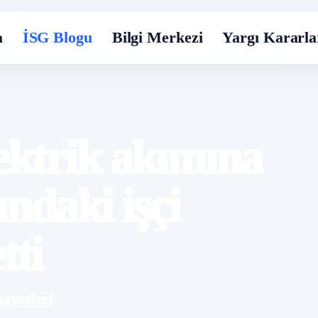
a
İSG Blogu
Bilgi Merkezi
Yargı Kararla
ektrik akımına
ındaki işçi
tti
ayetleri