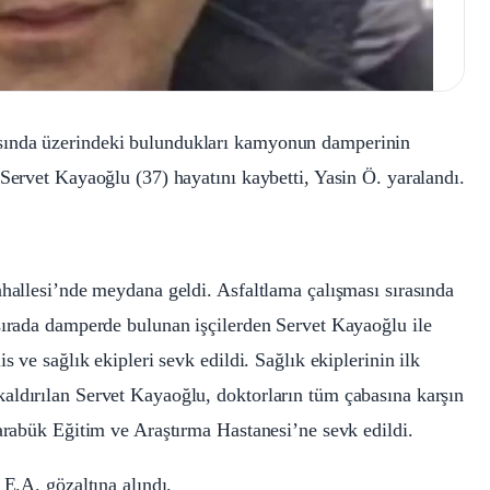
sında üzerindeki bulundukları kamyonun damperinin
 Servet Kayaoğlu (37) hayatını kaybetti, Yasin Ö. yaralandı.
ahallesi’nde meydana geldi. Asfaltlama çalışması sırasında
sırada damperde bulunan işçilerden Servet Kayaoğlu ile
s ve sağlık ekipleri sevk edildi. Sağlık ekiplerinin ilk
aldırılan Servet Kayaoğlu, doktorların tüm çabasına karşın
Karabük Eğitim ve Araştırma Hastanesi’ne sevk edildi.
 E.A. gözaltına alındı.