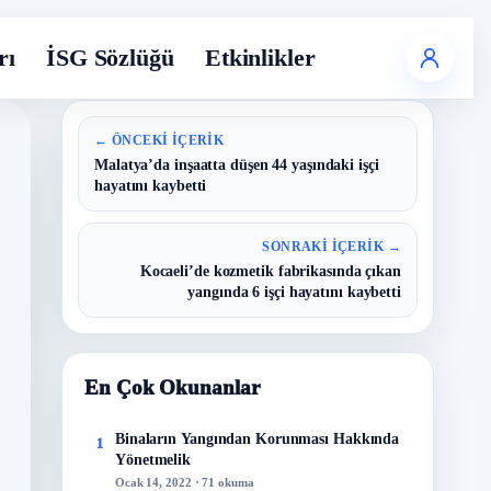
rı
İSG Sözlüğü
Etkinlikler
← ÖNCEKI İÇERIK
Malatya’da inşaatta düşen 44 yaşındaki işçi
hayatını kaybetti
SONRAKI İÇERIK →
Kocaeli’de kozmetik fabrikasında çıkan
yangında 6 işçi hayatını kaybetti
En Çok Okunanlar
Binaların Yangından Korunması Hakkında
1
Yönetmelik
Ocak 14, 2022 · 71 okuma