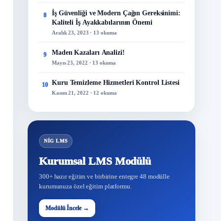
İş Güvenliği ve Modern Çağın Gereksinimi:
8
Kaliteli İş Ayakkabılarının Önemi
Aralık 23, 2023 · 13 okuma
Maden Kazaları Analizi!
9
Mayıs 23, 2022 · 13 okuma
Kuru Temizleme Hizmetleri Kontrol Listesi
10
Kasım 21, 2022 · 12 okuma
NİG LMS
Kurumsal LMS Modülü
300+ hazır eğitim ve birbirine entegre 48 modülle
kurumunuza özel eğitim platformu.
48
Modülü İncele →
Modül