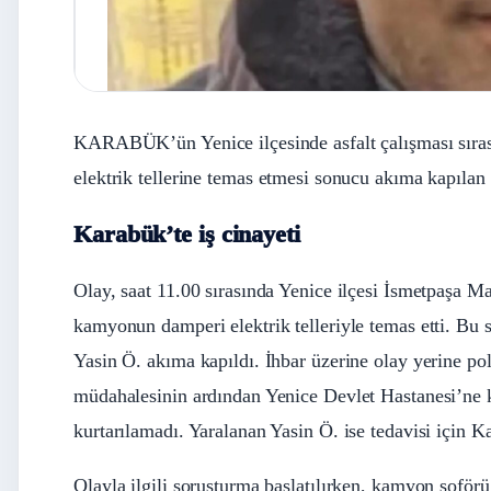
KARABÜK’ün Yenice ilçesinde asfalt çalışması sıra
elektrik tellerine temas etmesi sonucu akıma kapılan
Karabük’te iş cinayeti
Olay, saat 11.00 sırasında Yenice ilçesi İsmetpaşa M
kamyonun damperi elektrik telleriyle temas etti. Bu 
Yasin Ö. akıma kapıldı. İhbar üzerine olay yerine poli
müdahalesinin ardından Yenice Devlet Hastanesi’ne k
kurtarılamadı. Yaralanan Yasin Ö. ise tedavisi için 
Olayla ilgili soruşturma başlatılırken, kamyon şoförü