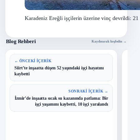
Karadeniz Ereğli işçilerin üzerine vinç devrildi: 21
Blog Rehberi
Kaydırarak keşfedin →
En 
← ÖNCEKI İÇERIK
Siirt’te inşaatta düşen 52 yaşındaki işçi hayatını
kaybetti
B
1
Y
O
SONRAKI İÇERIK →
İzmir’de inşaatta sıcak su kazanında patlama: Bir
T
2
işçi yaşamını kaybetti, 10 işçi yaralandı
N
D
3
O
I
4