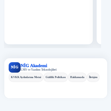
Ç
S
N
I
5
D
N
İ
6
S
A
K
7
K
NİG Akademi
NİG
LMS ve Yazılım Teknolojileri
İ
8
H
KVKK Aydınlatma Metni
Gizlilik Politikası
Hakkımızda
İletişim
O
İ
9
K
A