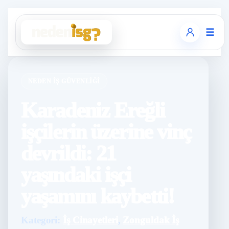
☰
NEDEN İŞ GÜVENLIĞI
Karadeniz Ereğli
işçilerin üzerine vinç
devrildi: 21
yaşındaki işçi
yaşamını kaybetti!
Kategori:
İş Cinayetleri
,
Zonguldak İş