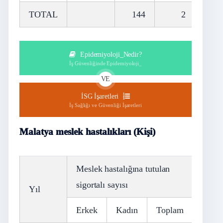
TOTAL
144
2
1
Epidemiyoloji_Nedir?
İş Güvenliğinde Epidemiyoloji_
VE
İSG İşaretleri
İş Sağlığı ve Güvenliği İşaretleri
Malatya meslek hastalıkları (Kişi)
Meslek hastalığına tutulan
sigortalı sayısı
Yıl
Erkek
Kadın
Toplam