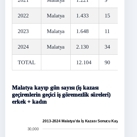
2021
Malatya
1.221
9
2022
Malatya
1.433
15
2023
Malatya
1.648
11
2024
Malatya
2.130
34
TOTAL
12.104
90
Malatya kayıp gün sayısı (iş kazası
geçirenlerin geçici iş göremezlik süreleri)
erkek + kadın
2013-2024 Malatya'da İş Kazası Sonucu Kayıp Gün Sayı
30,000