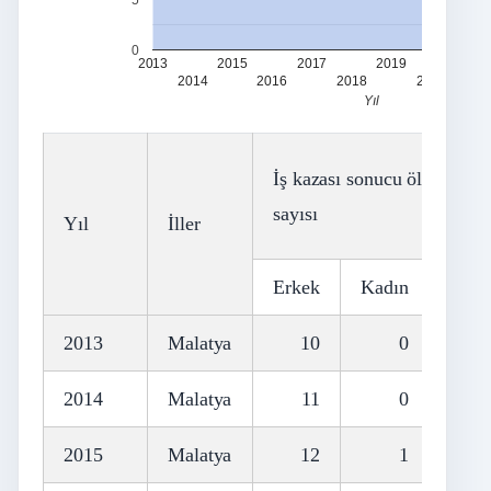
5
0
2013
2015
2017
2019
2021
2014
2016
2018
2020
Yıl
İş kazası sonucu ölen sigort
sayısı
Yıl
İller
Erkek
Kadın
Topl
2013
Malatya
10
0
2014
Malatya
11
0
2015
Malatya
12
1