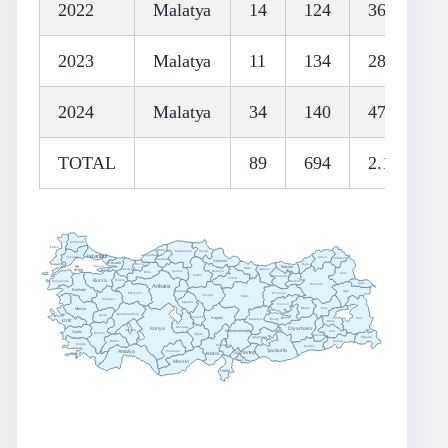
2022
Malatya
14
124
360
2023
Malatya
11
134
287
2024
Malatya
34
140
474
TOTAL
89
694
2.105
Kırklareli
Edirne
Bartın
Sinop
Kastamonu
Zonguldak
Istanbul
Tekirdağ
Artvin
Ardahan
Karabük
Samsun
Kocaeli
Düzce
Rize
Yalova
Trabzon
Ordu
Giresun
Sakarya
Çankırı
Amasya
Bolu
Kars
Çorum
Gümüşhane
Tokat
Bursa
Bilecik
Çanakkale
Bayburt
Iğdır
Erzurum
Ankara
Balıkesir
Ağrı
Kırıkkale
Erzincan
Eskişehir
Yozgat
Sivas
Kütahya
Kırşehir
Tunceli
Manisa
Bingöl
Muş
Afyonkarahisar
Uşak
Nevşehir
Kayseri
Van
İzmir
Malatya
Elazığ
Bitlis
Aksaray
Konya
Diyarbakır
Isparta
Kahramanmaraş
Siirt
Aydın
Denizli
Niğde
Batman
Adıyaman
Hakkâri
Burdur
Şırnak
Muğla
Osmaniye
Mardin
Şanlıurfa
Antalya
Karaman
Adana
Gaziantep
Mersin
Kilis
Hatay