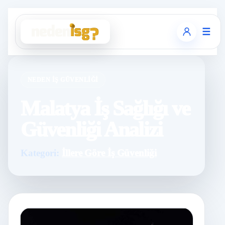
☰
NEDEN İŞ GÜVENLIĞI
Malatya İş Sağlığı ve
Güvenliği Analizi
Kategori:
İllere Göre İş Güvenliği