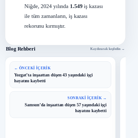
Niğde, 2024 yılında
1.549
iş kazası
ile tüm zamanların, iş kazası
rekorunu kırmıştır.
Blog Rehberi
Kaydırarak keşfedin →
En 
← ÖNCEKI İÇERIK
Yozgat’ta inşaattan düşen 43 yaşındaki işçi
hayatını kaybetti
B
1
Y
O
SONRAKI İÇERIK →
Samsun’da inşaattan düşen 57 yaşındaki işçi
T
2
hayatını kaybetti
N
D
3
O