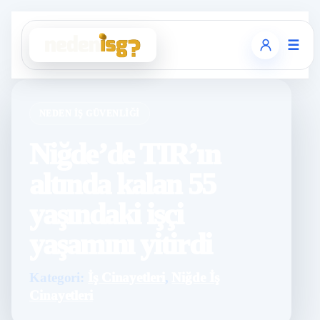
☰
NEDEN İŞ GÜVENLIĞI
Niğde’de TIR’ın
altında kalan 55
yaşındaki işçi
yaşamını yitirdi
Kategori:
İş Cinayetleri
,
Niğde İş
Cinayetleri