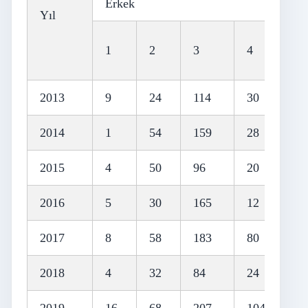
Erkek
Yıl
(
1
2
3
4
5+
2013
9
24
114
30
14.
2014
1
54
159
28
12.
2015
4
50
96
20
13.
2016
5
30
165
12
17.
2017
8
58
183
80
18.
2018
4
32
84
24
12.