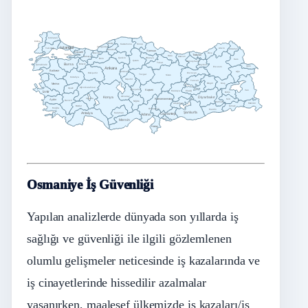
Kırklareli
Edirne
Bartın
Sinop
Kastamonu
Zonguldak
Istanbul
Tekirdağ
Artvin
Ardahan
Karabük
Samsun
Kocaeli
Düzce
Rize
Yalova
Trabzon
Ordu
Giresun
Sakarya
Çankırı
Amasya
Bolu
Kars
Çorum
Gümüşhane
Tokat
Bursa
Bilecik
Çanakkale
Bayburt
Iğdır
Erzurum
Ankara
Balıkesir
Ağrı
Kırıkkale
Erzincan
Eskişehir
Yozgat
Sivas
Kütahya
Kırşehir
Tunceli
Manisa
Bingöl
Muş
Afyonkarahisar
Uşak
Nevşehir
Kayseri
Van
İzmir
Malatya
Elazığ
Bitlis
Aksaray
Konya
Diyarbakır
Isparta
Kahramanmaraş
Siirt
Aydın
Denizli
Niğde
Batman
Adıyaman
Hakkâri
Burdur
Şırnak
Muğla
Osmaniye
Mardin
Şanlıurfa
Antalya
Karaman
Adana
Gaziantep
Mersin
Kilis
Hatay
Osmaniye İş Güvenliği
Yapılan analizlerde dünyada son yıllarda iş
sağlığı ve güvenliği ile ilgili gözlemlenen
olumlu gelişmeler neticesinde iş kazalarında ve
iş cinayetlerinde hissedilir azalmalar
yaşanırken, maalesef ülkemizde iş kazaları/iş