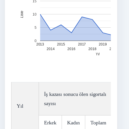
15
Liste
10
5
0
2013
2015
2017
2019
2021
2014
2016
2018
2020
Yıl
İş kazası sonucu ölen sigortalı
Mesle
sayısı
sigort
Yıl
Erkek
Kadın
Toplam
Erke