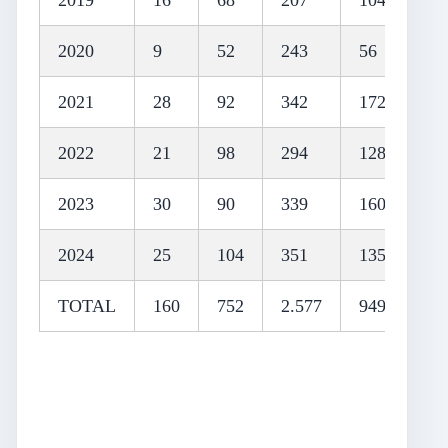
2019
16
68
207
104
14.
2020
9
52
243
56
13.
2021
28
92
342
172
23.
2022
21
98
294
128
25.
2023
30
90
339
160
19.
2024
25
104
351
135
24.
TOTAL
160
752
2.577
949
209