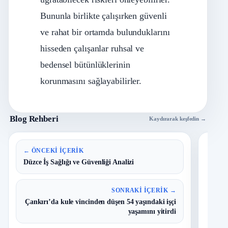
Bununla birlikte çalışırken güvenli
ve rahat bir ortamda bulunduklarını
hisseden çalışanlar ruhsal ve
bedensel bütünlüklerinin
korunmasını sağlayabilirler.
Blog Rehberi
Kaydırarak keşfedin →
En 
← ÖNCEKI İÇERIK
Düzce İş Sağlığı ve Güvenliği Analizi
B
1
Y
SONRAKI İÇERIK →
O
Çankırı’da kule vincinden düşen 54 yaşındaki işçi
yaşamını yitirdi
I
2
Ç